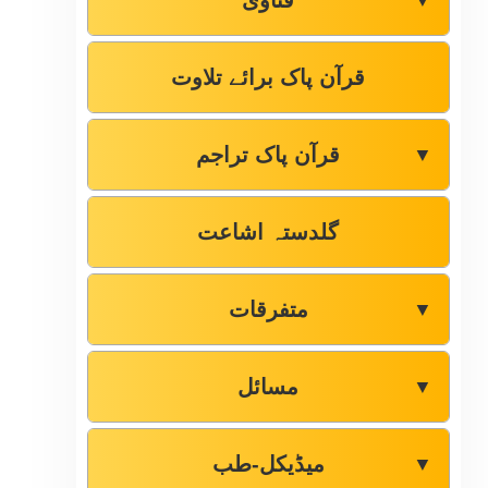
فتاوٰی
▼
قرآن پاک برائے تلاوت
قرآن پاک تراجم
▼
گلدستہ اشاعت
متفرقات
▼
مسائل
▼
میڈیکل-طب
▼