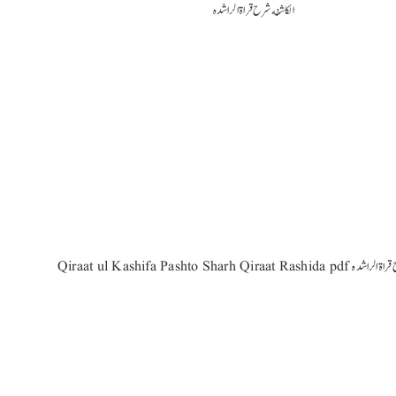
Qiraa قرأة الکاشفه شرح قراة الراشده