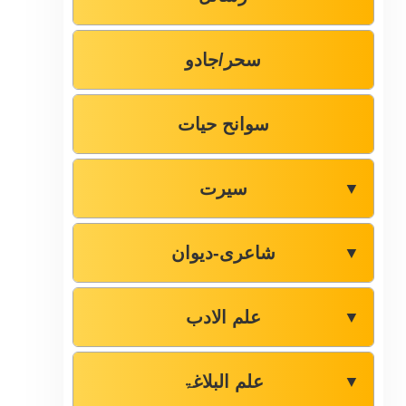
سحر/جادو
سوانح حیات
سیرت
▼
شاعری-دیوان
▼
علم الادب
▼
علم البلاغۃ
▼