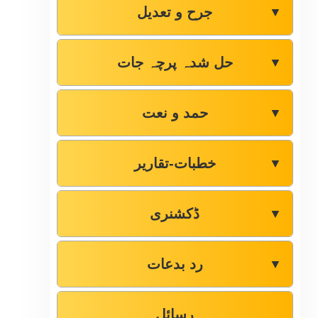
جرح و تعدیل
▼
حل شدہ پرچہ جات
▼
حمد و نعت
▼
خطبات-تقاریر
▼
ڈکشنری
▼
رد بدعات
▼
رسائل