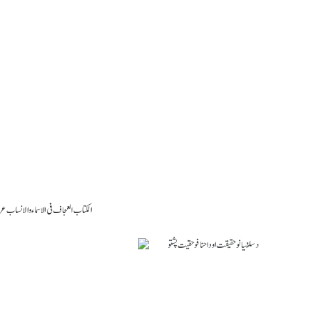
Al Kitaab al Ajjaaf fi al Asmaa wal Ansaab Arabic PDF الکتاب العجاف فی الاسماء والانسا