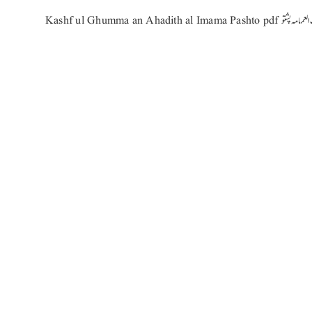
لغمہ عن احادیث العمامہ پشتو