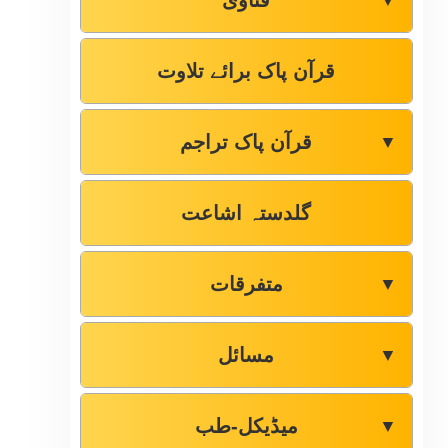
فتاوٰی
▼
قرآن پاک برائے تلاوت
قرآن پاک تراجم
▼
گلدستہ اشاعت
متفرقات
▼
مسائل
▼
میڈیکل-طب
▼