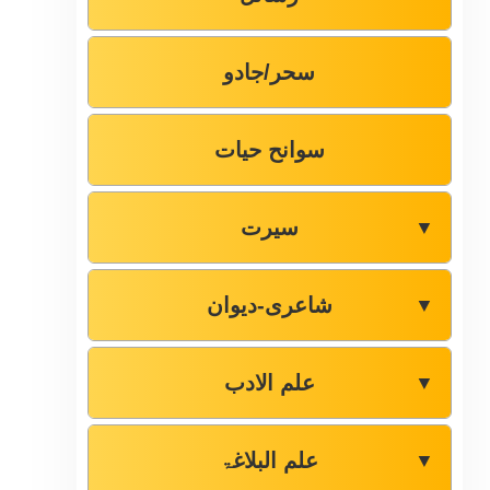
سحر/جادو
سوانح حیات
سیرت
▼
شاعری-دیوان
▼
علم الادب
▼
علم البلاغۃ
▼