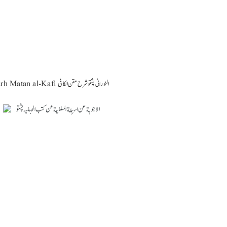
Al-Noorani Pashto Sharh Matan al-Kafi النورانی پشتو شرح متن الکافی