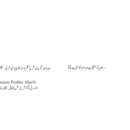
د سلفیانو حقیقت او د احنافو حقیت پشتو
Aynan Tajriyaan Sharh Kalimataan Khafifataan Arabic PDF عینان تجریان شرح کلمتان خفیفتان عربی