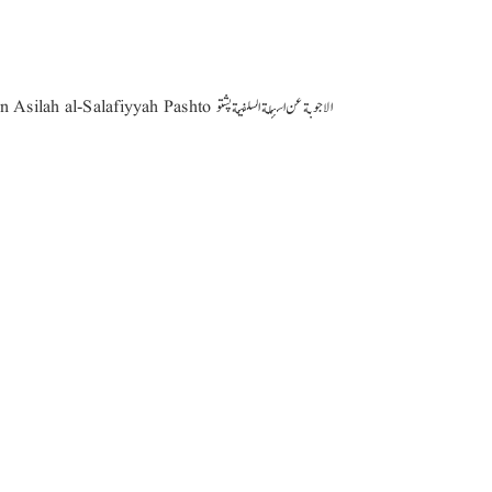
Al-Ajwibah an Asilah al-Salafiyyah Pashto الاجوبة عن اسئلة السلفية پشتو