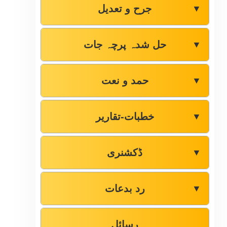
جرح و تعدیل
▼
حل شدہ پرچہ جات
▼
حمد و نعت
▼
خطبات-تقاریر
▼
ڈکشنری
▼
رد بدعات
▼
رسائل