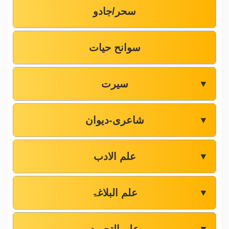
سحر/جادو
سوانح حیات
سیرت
▼
شاعری-دیوان
▼
علم الادب
▼
علم البلاغۃ
▼