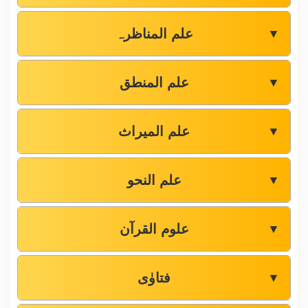
علم المناظرہ
▼
علم المنطق
▼
علم المیراث
▼
علم النحو
▼
علوم القرآن
▼
فتاوٰی
▼