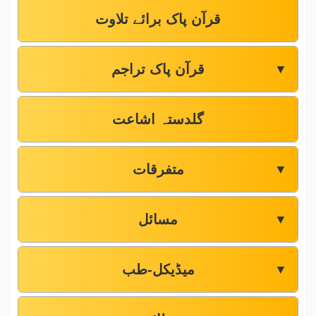
قرآن پاک برائے تلاوت
قرآن پاک تراجم
▼
گلدستہ اشاعت
متفرقات
▼
مسائل
▼
میڈیکل-طب
▼