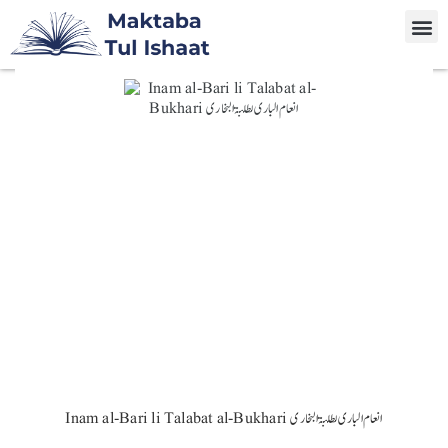
Inam al-Bari li Talabat al-Bukhari انعام الباری لطلبۃ البخاری