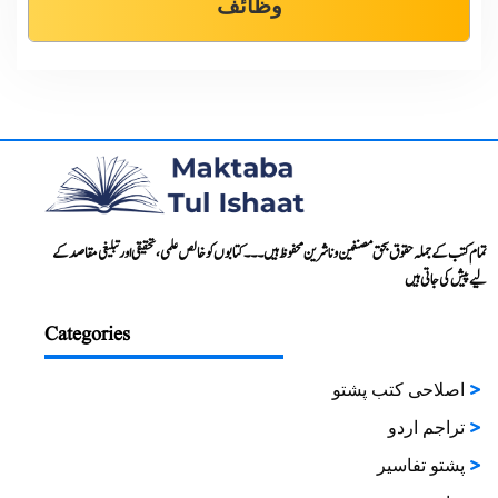
وظائف
تمام کتب کے جملہ حقوق بحق مصنفین و ناشرین محفوظ ہیں۔۔۔ کتابوں کو خالص علمی، تحقیقی اور تبلیغی مقاصد کے
لیے پیش کی جاتی ہیں
Categories
اصلاحی کتب پشتو
تراجم اردو
پشتو تفاسیر