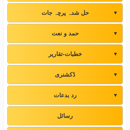
حل شدہ پرچہ جات
▼
حمد و نعت
▼
خطبات-تقاریر
▼
ڈکشنری
▼
رد بدعات
▼
رسائل