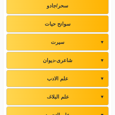
سحر/جادو
سوانح حیات
سیرت
▼
شاعری-دیوان
▼
علم الادب
▼
علم البلاغۃ
▼