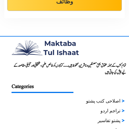
وظائف
تمام کتب کے جملہ حقوق بحق مصنفین و ناشرین محفوظ ہیں۔۔۔ کتابوں کو خالص علمی، تحقیقی اور تبلیغی مقاصد کے
لیے پیش کی جاتی ہیں
Categories
اصلاحی کتب پشتو
تراجم اردو
پشتو تفاسیر