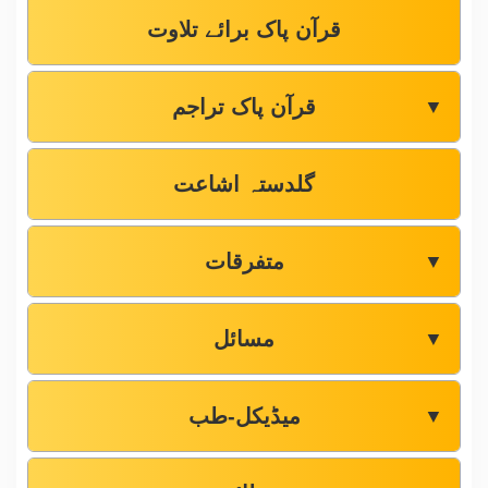
قرآن پاک برائے تلاوت
قرآن پاک تراجم
▼
گلدستہ اشاعت
متفرقات
▼
مسائل
▼
میڈیکل-طب
▼