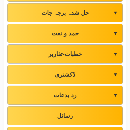
حل شدہ پرچہ جات
▼
حمد و نعت
▼
خطبات-تقاریر
▼
ڈکشنری
▼
رد بدعات
▼
رسائل