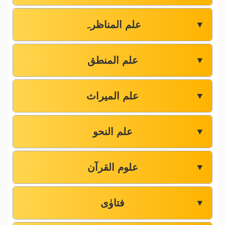
علم المناظرہ
▼
علم المنطق
▼
علم المیراث
▼
علم النحو
▼
علوم القرآن
▼
فتاوٰی
▼