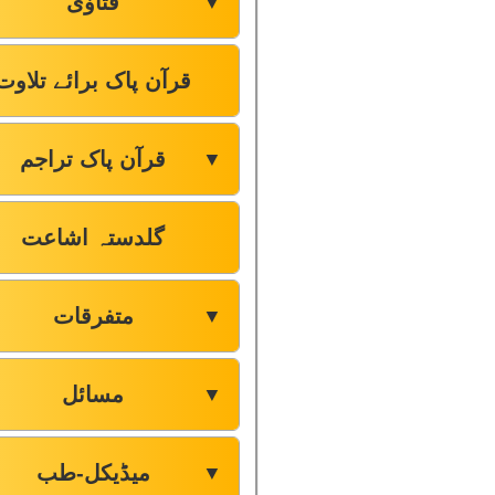
فتاوٰی
▼
قرآن پاک برائے تلاوت
قرآن پاک تراجم
▼
گلدستہ اشاعت
متفرقات
▼
مسائل
▼
میڈیکل-طب
▼