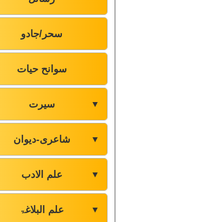
سحر/جادو
سوانح حیات
سیرت
▼
شاعری-دیوان
▼
علم الادب
▼
علم البلاغۃ
▼