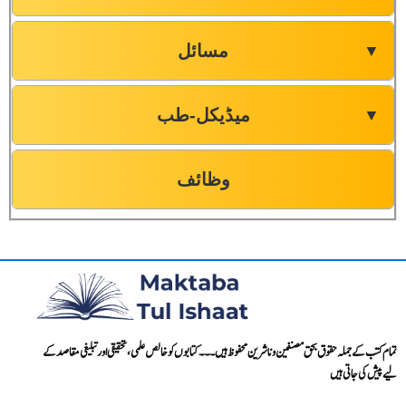
مسائل
▼
میڈیکل-طب
▼
وظائف
تمام کتب کے جملہ حقوق بحق مصنفین و ناشرین محفوظ ہیں۔۔۔ کتابوں کو خالص علمی، تحقیقی اور تبلیغی مقاصد کے
لیے پیش کی جاتی ہیں