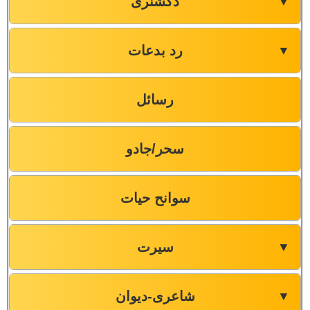
ڈکشنری
▼
رد بدعات
▼
رسائل
سحر/جادو
سوانح حیات
سیرت
▼
شاعری-دیوان
▼