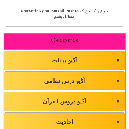
Khawatin ky haj Masail Pashto خواتین کے حج کے
مسائل پشتو
Categories
آڈیو بیانات
▼
آڈیو درس نظامی
▼
آڈیو دروس القرآن
▼
احادیث
▼