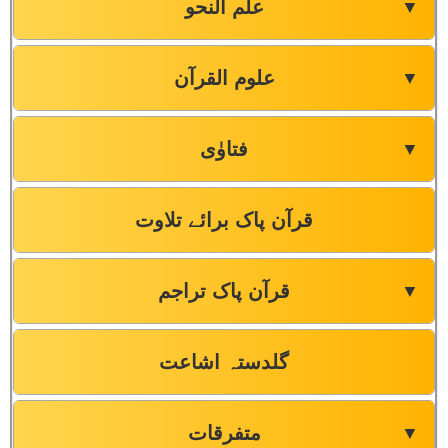
علم النحو
▼
علوم القرآن
▼
فتاوٰی
▼
قرآن پاک برائے تلاوت
قرآن پاک تراجم
▼
گلدستہ اشاعت
متفرقات
▼