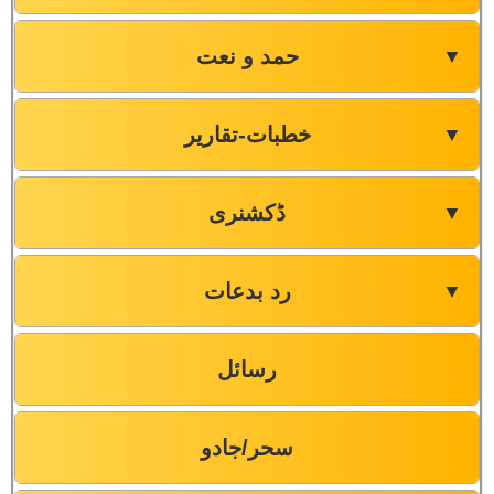
حمد و نعت
▼
خطبات-تقاریر
▼
ڈکشنری
▼
رد بدعات
▼
رسائل
سحر/جادو