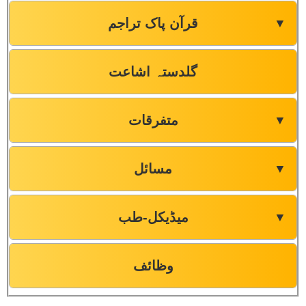
قرآن پاک تراجم
▼
گلدستہ اشاعت
متفرقات
▼
مسائل
▼
میڈیکل-طب
▼
وظائف