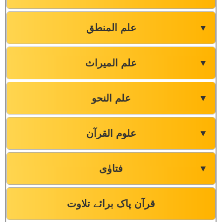
علم المنطق
▼
علم المیراث
▼
علم النحو
▼
علوم القرآن
▼
فتاوٰی
▼
قرآن پاک برائے تلاوت