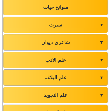
سوانح حیات
سیرت
▼
شاعری-دیوان
▼
علم الادب
▼
علم البلاغۃ
▼
علم التجوید
▼