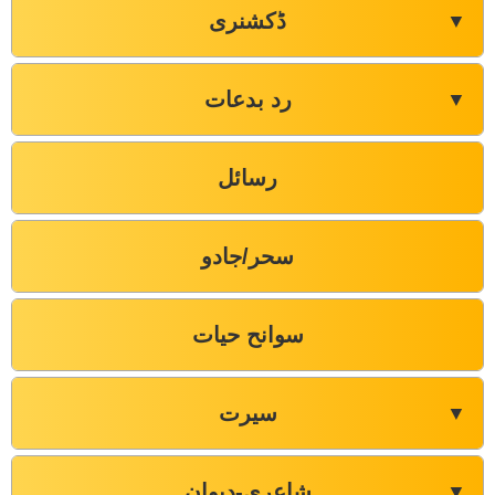
ڈکشنری
▼
رد بدعات
▼
رسائل
سحر/جادو
سوانح حیات
سیرت
▼
شاعری-دیوان
▼