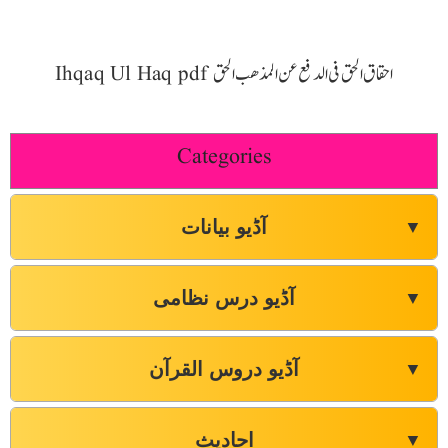
Ihqaq Ul Haq pdf احقاق الحق فی الدفع عن المذھب الحق
Categories
آڈیو بیانات
▼
آڈیو درس نظامی
▼
آڈیو دروس القرآن
▼
احادیث
▼