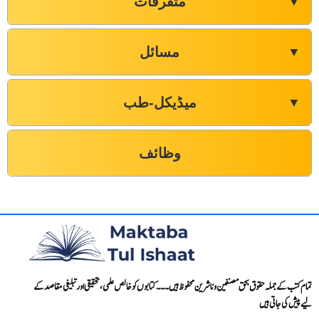
متفرقات
▼
مسائل
▼
میڈیکل-طب
▼
وظائف
تمام کتب کے جملہ حقوق بحق مصنفین و ناشرین محفوظ ہیں۔۔۔ کتابوں کو خالص علمی، تحقیقی اور تبلیغی مقاصد کے
لیے پیش کی جاتی ہیں