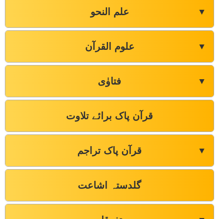
علم النحو
▼
علوم القرآن
▼
فتاوٰی
▼
قرآن پاک برائے تلاوت
قرآن پاک تراجم
▼
گلدستہ اشاعت