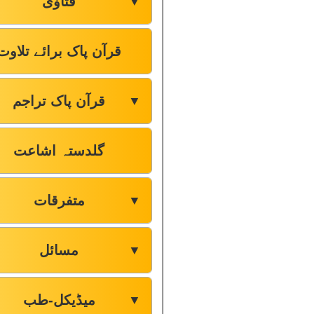
فتاوٰی
▼
قرآن پاک برائے تلاوت
قرآن پاک تراجم
▼
گلدستہ اشاعت
متفرقات
▼
مسائل
▼
میڈیکل-طب
▼