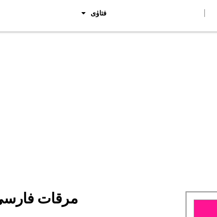
فتاوٰی
Category: مرقات ف