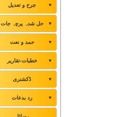
جرح و تعدیل
▼
حل شدہ پرچہ جات
▼
حمد و نعت
▼
خطبات-تقاریر
▼
ڈکشنری
▼
رد بدعات
▼
رسائل