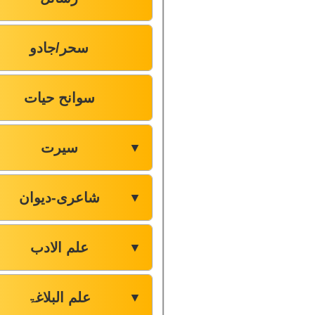
سحر/جادو
سوانح حیات
سیرت
▼
شاعری-دیوان
▼
علم الادب
▼
علم البلاغۃ
▼