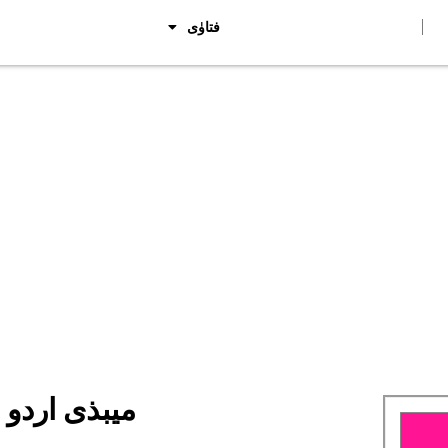
فتاوٰی
Category: میبذی ا