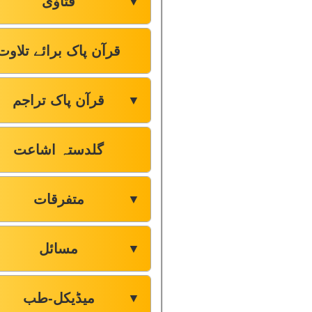
فتاوٰی
▼
قرآن پاک برائے تلاوت
قرآن پاک تراجم
▼
گلدستہ اشاعت
متفرقات
▼
مسائل
▼
میڈیکل-طب
▼