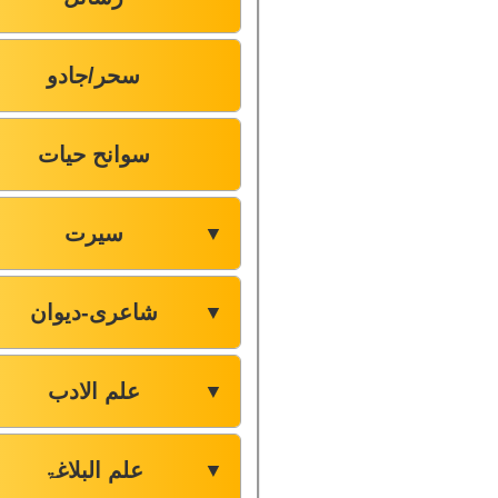
سحر/جادو
سوانح حیات
سیرت
▼
شاعری-دیوان
▼
علم الادب
▼
علم البلاغۃ
▼