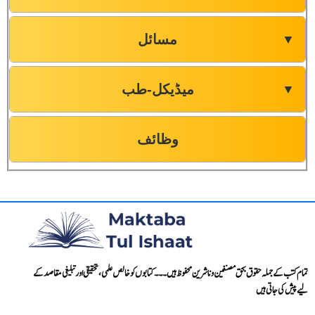
مسائل
▼
میڈیکل-طب
▼
وظائف
تمام کتب کے جملہ حقوق بحق مصنفین و ناشرین محفوظ ہیں۔۔۔ کتابوں کو خالص علمی، تحقیقی اور تبلیغی مقاصد کے
لیے پیش کی جاتی ہیں