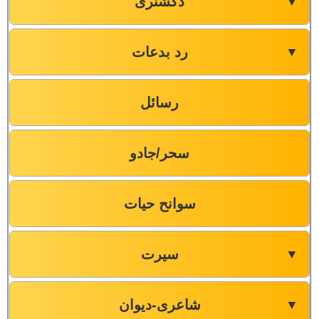
ڈکشنری
▼
رد بدعات
▼
رسائل
سحر/جادو
سوانح حیات
سیرت
▼
شاعری-دیوان
▼