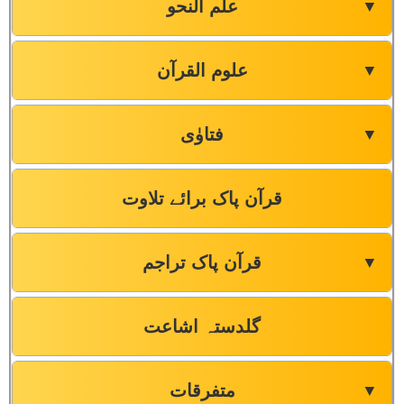
علم النحو
▼
علوم القرآن
▼
فتاوٰی
▼
قرآن پاک برائے تلاوت
قرآن پاک تراجم
▼
گلدستہ اشاعت
متفرقات
▼