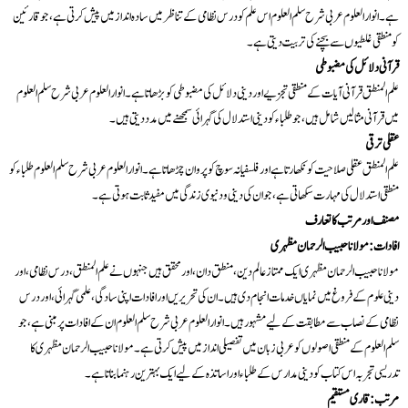
ہے۔ انوار العلوم عربی شرح سلم العلوم اس علم کو درس نظامی کے تناظر میں سادہ انداز میں پیش کرتی ہے، جو قارئین
کو منطقی غلطیوں سے بچنے کی تربیت دیتی ہے۔
قرآنی دلائل کی مضبوطی
علم المنطق قرآنی آیات کے منطقی تجزیے اور دینی دلائل کی مضبوطی کو بڑھاتا ہے۔ انوار العلوم عربی شرح سلم العلوم
میں قرآنی مثالیں شامل ہیں، جو طلباء کو دینی استدلال کی گہرائی سمجھنے میں مدد دیتی ہیں۔
عقلی ترقی
علم المنطق عقلی صلاحیت کو نکھارتا ہے اور فلسفیانہ سوچ کو پروان چڑھاتا ہے۔ انوار العلوم عربی شرح سلم العلوم طلباء کو
منطقی استدلال کی مہارت سکھاتی ہے، جو ان کی دینی و دنیوی زندگی میں مفید ثابت ہوتی ہے۔
مصنف اور مرتب کا تعارف
افادات: مولانا حبیب الرحمان مظہری
مولانا حبیب الرحمان مظہری ایک ممتاز عالم دین، منطق دان، اور محقق ہیں جنہوں نے علم المنطق، درس نظامی، اور
دینی علوم کے فروغ میں نمایاں خدمات انجام دی ہیں۔ ان کی تحریریں اور افادات اپنی سادگی، علمی گہرائی، اور درس
نظامی کے نصاب سے مطابقت کے لیے مشہور ہیں۔ انوار العلوم عربی شرح سلم العلوم ان کے افادات پر مبنی ہے، جو
سلم العلوم کے منطقی اصولوں کو عربی زبان میں تفصیلی انداز میں پیش کرتی ہے۔ مولانا حبیب الرحمان مظہری کا
تدریسی تجربہ اس کتاب کو دینی مدارس کے طلباء اور اساتذہ کے لیے ایک بہترین رہنما بناتا ہے۔
مرتب: قاری مستقیم