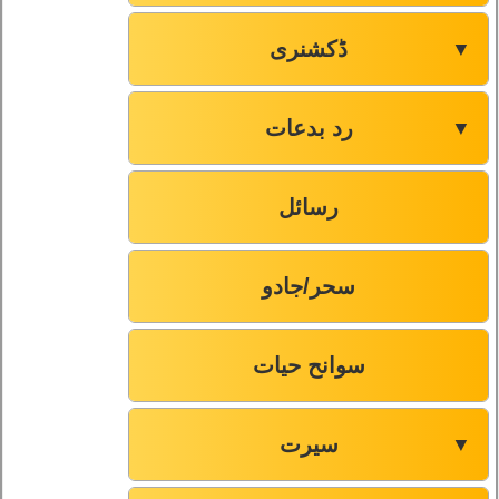
ڈکشنری
▼
رد بدعات
▼
رسائل
سحر/جادو
سوانح حیات
سیرت
▼