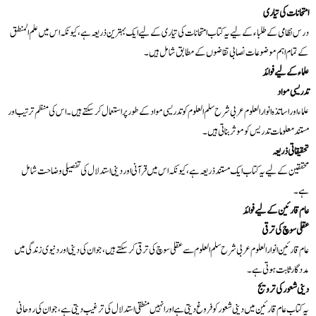
امتحانات کی تیاری
درس نظامی کے طلباء کے لیے یہ کتاب امتحانات کی تیاری کے لیے ایک بہترین ذریعہ ہے، کیونکہ اس میں علم المنطق
کے تمام اہم موضوعات نصابی تقاضوں کے مطابق شامل ہیں۔
علماء کے لیے فوائد
تدریسی مواد
علماء اور اساتذہ انوار العلوم عربی شرح سلم العلوم کو تدریسی مواد کے طور پر استعمال کر سکتے ہیں۔ اس کی منظم ترتیب اور
مستند معلومات تدریس کو موثر بناتی ہیں۔
تحقیقاتی ذریعہ
محققین کے لیے یہ کتاب ایک مستند ذریعہ ہے، کیونکہ اس میں قرآنی اور دینی استدلال کی تفصیلی وضاحت شامل
ہے۔
عام قارئین کے لیے فوائد
عقلی سوچ کی ترقی
عام قارئین انوار العلوم عربی شرح سلم العلوم سے عقلی سوچ کی ترقی کر سکتے ہیں، جو ان کی دینی اور دنیوی زندگی میں
مددگار ثابت ہوتی ہے۔
دینی شعور کی ترویج
یہ کتاب عام قارئین میں دینی شعور کو فروغ دیتی ہے اور انہیں منطقی استدلال کی ترغیب دیتی ہے، جو ان کی روحانی