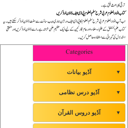
ترقی کا باعث بنتی ہے۔
کتاب انوار العلوم عربی شرح سلم العلوم پی ڈی ایف ڈاؤن لوڈ کریں
اب آپ انوار العلوم عربی شرح سلم العلوم کا پی ڈی ایف ورژن ہماری ویب سائٹ سے مفت ڈاؤن لوڈ کر سکتے ہیں۔ یہ
کتاب علم المنطق کے طلباء، علماء، اور عام قارئین کے لیے ایک عظیم علمی خزانہ ہے۔ اسے ڈاؤن لوڈ کریں اور منطقی
استدلال کی گہرائی سے استفادہ حاصل کریں۔
Categories
آڈیو بیانات
▼
آڈیو درس نظامی
▼
آڈیو دروس القرآن
▼