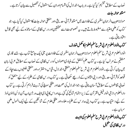
نصاب کے مطابق تقسیم کیا گیا ہے۔ ہر باب استدلال کی اقسام اور ان کے استعمال کو تفصیل سے بیان کرتا ہے۔
مستند حوالہ جات
مولانا حبیب الرحمان مظہری کے افادات میں مستند قرآنی، حدیثی، اور منطقی حوالہ جات کا استعمال کیا گیا ہے، جو
کتاب کو علمی اعتبار سے مضبوط بناتے ہیں۔ یہ خصوصیت اسے محققین اور درس نظامی کے اساتذہ کے لیے بھی قابل
اعتماد بناتی ہے۔
کتاب انوار العلوم عربی شرح سلم العلوم کا مکمل تعارف
انوار العلوم عربی شرح سلم العلوم مولانا حبیب الرحمان مظہری کے افادات پر مبنی ایک جامع کتاب ہے، جسے قاری
مستقیم نے مرتب کیا ہے۔ یہ کتاب علم المنطق کے بنیادی اصولوں کو درس نظامی کے نصاب کے مطابق عربی زبان
میں بیان کرتی ہے۔ انوار العلوم عربی شرح سلم العلوم منطقی استدلال، قیاس، استقراء، اور منطقی غلطیوں سے بچاؤ کے
قواعد کو قرآنی، حدیثی، اور دینی مثالوں کے ذریعے سکھاتی ہے۔ یہ کتاب درس نظامی کے طلباء کے لیے منطق کو
نصابی تقاضوں کے مطابق آسان بناتی ہے، جو استدلال کی صحت اور عقلی سوچ کی تربیت فراہم کرتی ہے۔ یہ کتاب
دارالعلوم رازقیہ انوار فیض القرآن کے زیر اہتمام شائع کی گئی ہے اور اس کا پی ڈی ایف ورژن اب آن لائن ڈاؤن لوڈ
کے لیے دستیاب ہے۔ یہ کتاب دینی مدارس کے طلباء، علماء، اور عقلی علوم کے شائقین کے لیے ایک انمول علمی
سرمایہ ہے۔
کتاب انوار العلوم عربی شرح سلم العلوم کی اہمیت
درس نظامی کی تکمیل