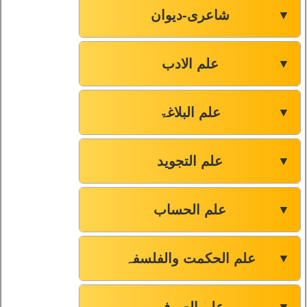
شاعری-دیوان
▼
علم الادب
▼
علم البلاغۃ
▼
علم التجوید
▼
علم الحساب
▼
علم الحکمت والفلسفہ
▼