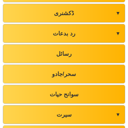
ڈکشنری
▼
رد بدعات
▼
رسائل
سحر/جادو
سوانح حیات
سیرت
▼