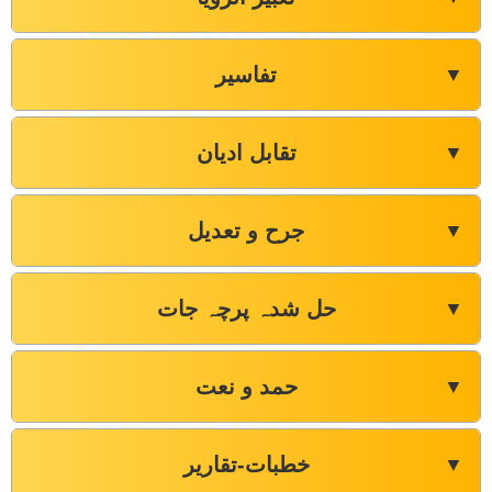
تفاسیر
▼
تقابل ادیان
▼
جرح و تعدیل
▼
حل شدہ پرچہ جات
▼
حمد و نعت
▼
خطبات-تقاریر
▼