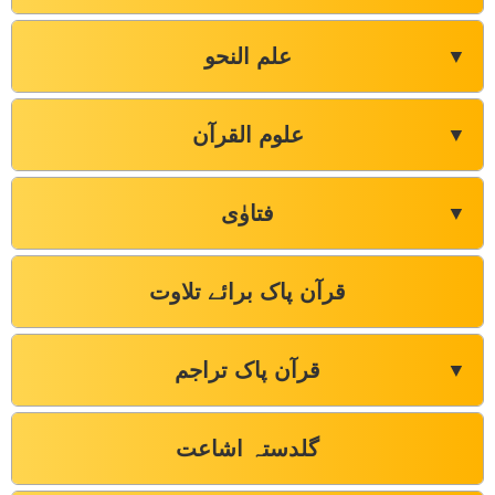
علم النحو
▼
علوم القرآن
▼
فتاوٰی
▼
قرآن پاک برائے تلاوت
قرآن پاک تراجم
▼
گلدستہ اشاعت