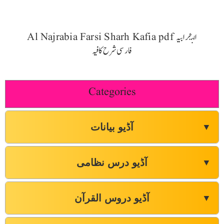
Al Najrabia Farsi Sharh Kafia pdf النجرابیہ
فارسی شرح کافیہ
Categories
آڈیو بیانات
▼
آڈیو درس نظامی
▼
آڈیو دروس القرآن
▼