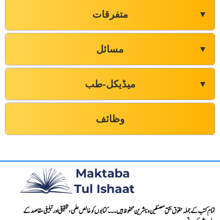
متفرقات
▼
مسائل
▼
میڈیکل-طب
▼
وظائف
تمام کتب کے جملہ حقوق بحق مصنفین و ناشرین محفوظ ہیں۔۔۔ کتابوں کو خالص علمی، تحقیقی اور تبلیغی مقاصد کے