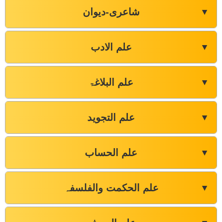
شاعری-دیوان
▼
علم الادب
▼
علم البلاغۃ
▼
علم التجوید
▼
علم الحساب
▼
علم الحکمت والفلسفہ
▼