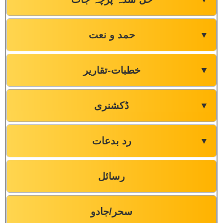
حمد و نعت
▼
خطبات-تقاریر
▼
ڈکشنری
▼
رد بدعات
▼
رسائل
سحر/جادو