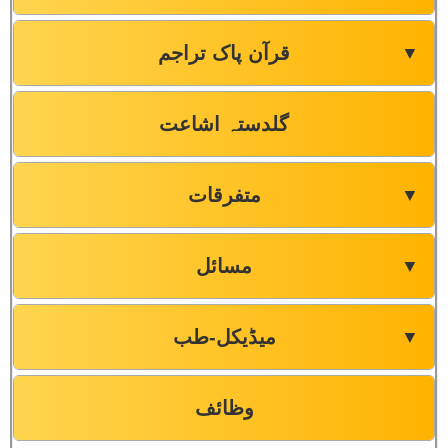
قرآن پاک تراجم
▼
گلدستہ اشاعت
متفرقات
▼
مسائل
▼
میڈیکل-طب
▼
وظائف