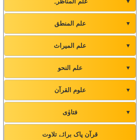
علم المناظرہ
▼
علم المنطق
▼
علم المیراث
▼
علم النحو
▼
علوم القرآن
▼
فتاوٰی
▼
قرآن پاک برائے تلاوت