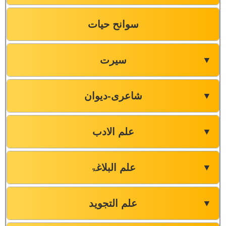
سوانح حیات
سیرت
▼
شاعری-دیوان
▼
علم الادب
▼
علم البلاغۃ
▼
علم التجوید
▼