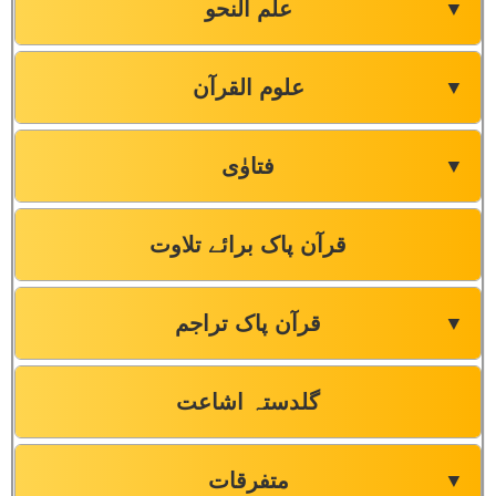
علم النحو
▼
علوم القرآن
▼
فتاوٰی
▼
قرآن پاک برائے تلاوت
قرآن پاک تراجم
▼
گلدستہ اشاعت
متفرقات
▼