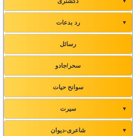
ڈکشنری
▼
رد بدعات
▼
رسائل
سحر/جادو
سوانح حیات
سیرت
▼
شاعری-دیوان
▼