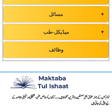
مسائل
▼
میڈیکل-طب
▼
وظائف
تمام کتب کے جملہ حقوق بحق مصنفین و ناشرین محفوظ ہیں۔۔۔ کتابوں کو خالص علمی، تحقیقی اور تبلیغی مقاصد کے
لیے پیش کی جاتی ہیں