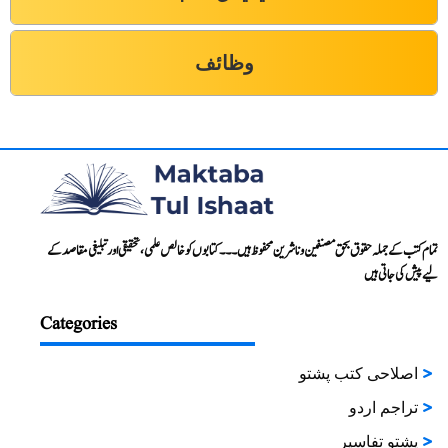
وظائف
تمام کتب کے جملہ حقوق بحق مصنفین و ناشرین محفوظ ہیں۔۔۔ کتابوں کو خالص علمی، تحقیقی اور تبلیغی مقاصد کے
لیے پیش کی جاتی ہیں
Categories
اصلاحی کتب پشتو
تراجم اردو
پشتو تفاسیر