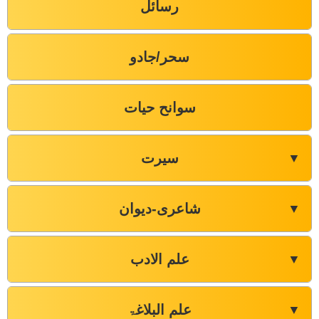
رسائل
سحر/جادو
سوانح حیات
سیرت
▼
شاعری-دیوان
▼
علم الادب
▼
علم البلاغۃ
▼