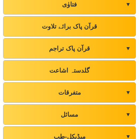
فتاوٰی
▼
قرآن پاک برائے تلاوت
قرآن پاک تراجم
▼
گلدستہ اشاعت
متفرقات
▼
مسائل
▼
میڈیکل-طب
▼