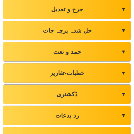
جرح و تعدیل
▼
حل شدہ پرچہ جات
▼
حمد و نعت
▼
خطبات-تقاریر
▼
ڈکشنری
▼
رد بدعات
▼