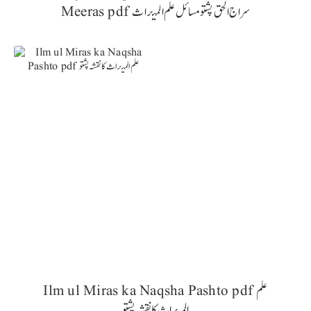
Meeras pdf سراج الحق پشتو مسائل علم المیراث
Ilm ul Miras ka Naqsha Pashto pdf علم
المیراث کا نقشہ پشتو