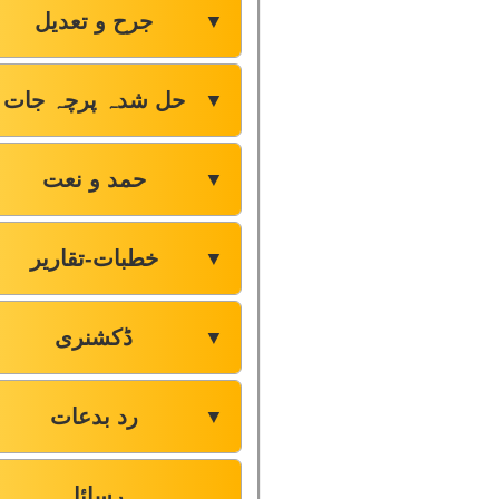
جرح و تعدیل
▼
حل شدہ پرچہ جات
▼
حمد و نعت
▼
خطبات-تقاریر
▼
ڈکشنری
▼
رد بدعات
▼
رسائل