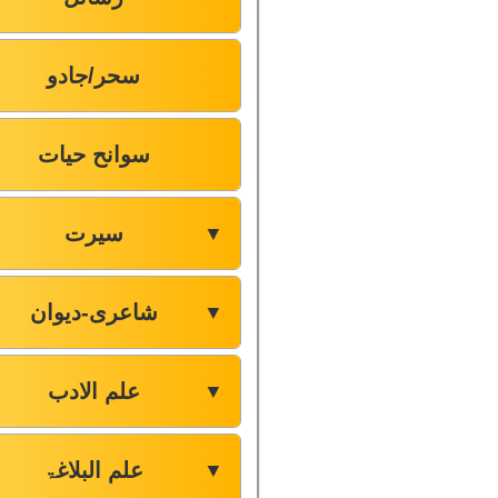
سحر/جادو
سوانح حیات
سیرت
▼
شاعری-دیوان
▼
علم الادب
▼
علم البلاغۃ
▼