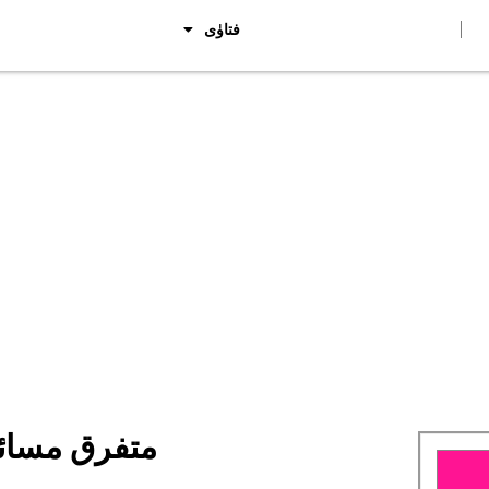
فتاوٰی
Category: متفرق م