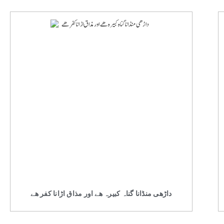
داڑھی منڈانا گناہ کبیرہ ھے اور مذاق اڑانا کفر ھے