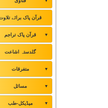
فتاوٰی
▼
قرآن پاک برائے تلاوت
قرآن پاک تراجم
▼
گلدستہ اشاعت
متفرقات
▼
مسائل
▼
میڈیکل-طب
▼