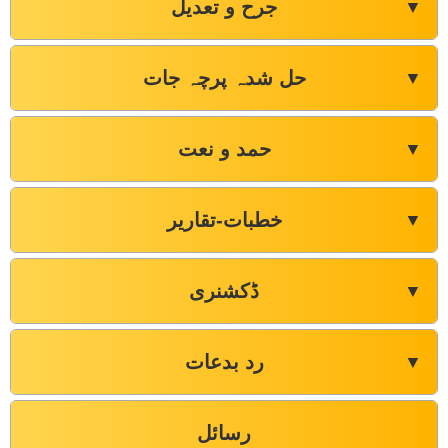
جرح و تعدیل
▼
حل شدہ پرچہ جات
▼
حمد و نعت
▼
خطبات-تقاریر
▼
ڈکشنری
▼
رد بدعات
▼
رسائل