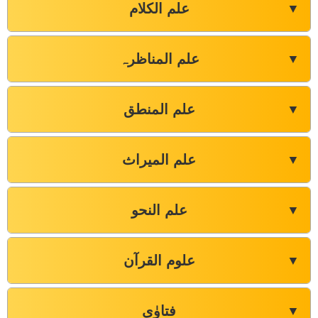
علم الکلام
▼
علم المناظرہ
▼
علم المنطق
▼
علم المیراث
▼
علم النحو
▼
علوم القرآن
▼
فتاوٰی
▼