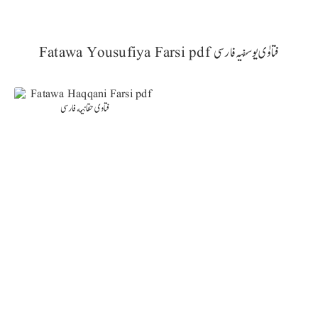
Fatawa Yousufiya Farsi pdf فتاوٰی یوسفیہ فارسی