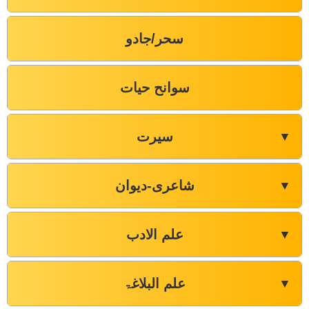
سحر/جادو
سوانح حیات
سیرت
▼
شاعری-دیوان
▼
علم الادب
▼
علم البلاغۃ
▼