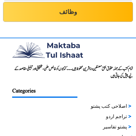
وظائف
تمام کتب کے جملہ حقوق بحق مصنفین و ناشرین محفوظ ہیں۔۔۔ کتابوں کو خالص علمی، تحقیقی اور تبلیغی مقاصد کے
لیے پیش کی جاتی ہیں
Categories
اصلاحی کتب پشتو
تراجم اردو
پشتو تفاسیر