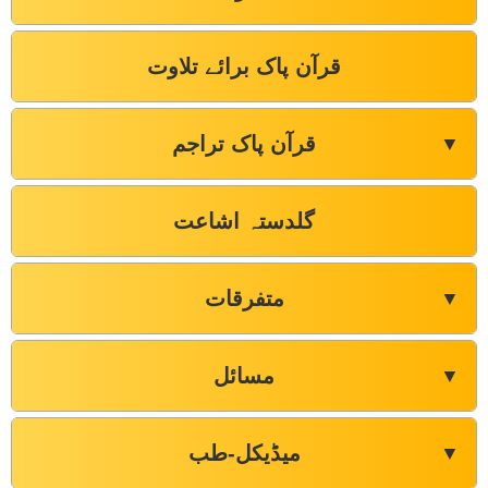
قرآن پاک برائے تلاوت
قرآن پاک تراجم
▼
گلدستہ اشاعت
متفرقات
▼
مسائل
▼
میڈیکل-طب
▼