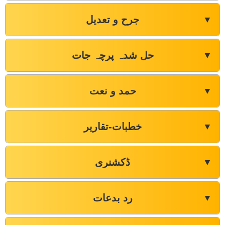
جرح و تعدیل
▼
حل شدہ پرچہ جات
▼
حمد و نعت
▼
خطبات-تقاریر
▼
ڈکشنری
▼
رد بدعات
▼