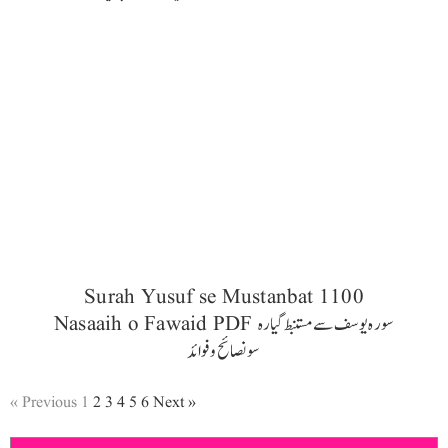
Surah Yusuf se Mustanbat 1100
Nasaaih o Fawaid PDF سورہ یوسف سے مستنبط گیارہ
سو نصائح و فوائد
« Previous
1
2
3
4
5
6
Next »