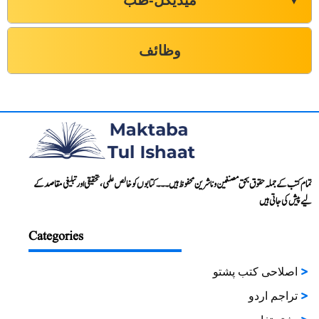
میڈیکل-طب
▼
وظائف
تمام کتب کے جملہ حقوق بحق مصنفین و ناشرین محفوظ ہیں۔۔۔ کتابوں کو خالص علمی، تحقیقی اور تبلیغی مقاصد کے
لیے پیش کی جاتی ہیں
Categories
اصلاحی کتب پشتو
تراجم اردو