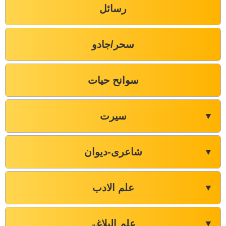
رسائل
سحر/جادو
سوانح حیات
سیرت
▼
شاعری-دیوان
▼
علم الادب
▼
علم البلاغۃ
▼