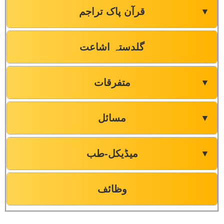
قرآن پاک تراجم
▼
گلدستہ اشاعت
متفرقات
▼
مسائل
▼
میڈیکل-طب
▼
وظائف