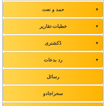
حمد و نعت
▼
خطبات-تقاریر
▼
ڈکشنری
▼
رد بدعات
▼
رسائل
سحر/جادو