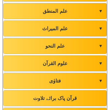
علم المنطق
▼
علم المیراث
▼
علم النحو
▼
علوم القرآن
▼
فتاوٰی
▼
قرآن پاک برائے تلاوت