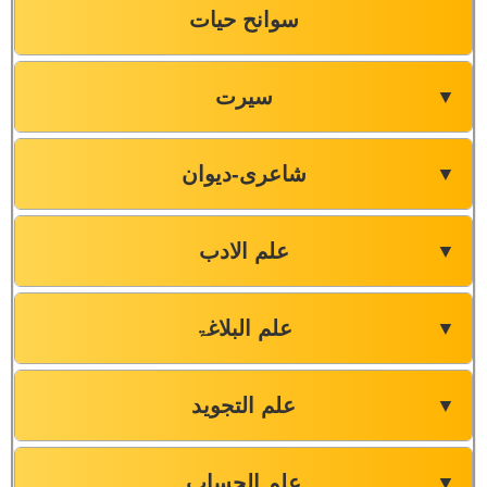
سوانح حیات
سیرت
▼
شاعری-دیوان
▼
علم الادب
▼
علم البلاغۃ
▼
علم التجوید
▼
علم الحساب
▼