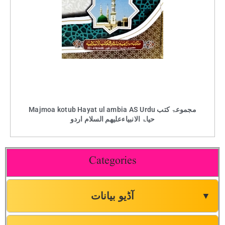
Majmoa kotub Hayat ul ambia AS Urdu مجموعۃ کتب
حیاۃ الانبیاءعلیھم السلام اردو
Categories
آڈیو بیانات
▼