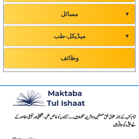
مسائل
▼
میڈیکل-طب
▼
وظائف
تمام کتب کے جملہ حقوق بحق مصنفین و ناشرین محفوظ ہیں۔۔۔ کتابوں کو خالص علمی، تحقیقی اور تبلیغی مقاصد کے
لیے پیش کی جاتی ہیں