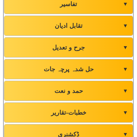
تفاسیر
▼
تقابل ادیان
▼
جرح و تعدیل
▼
حل شدہ پرچہ جات
▼
حمد و نعت
▼
خطبات-تقاریر
▼
ڈکشنری
▼