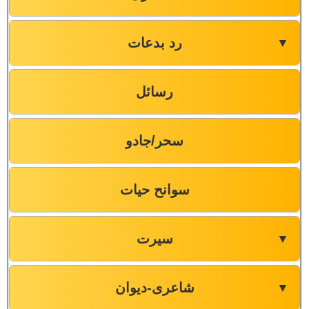
رد بدعات
▼
رسائل
سحر/جادو
سوانح حیات
سیرت
▼
شاعری-دیوان
▼