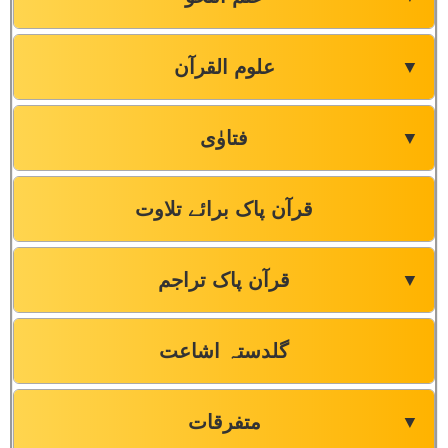
علوم القرآن
▼
فتاوٰی
▼
قرآن پاک برائے تلاوت
قرآن پاک تراجم
▼
گلدستہ اشاعت
متفرقات
▼