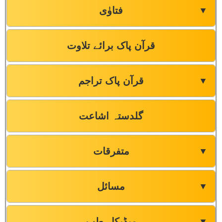
فتاوٰی
▼
قرآن پاک برائے تلاوت
قرآن پاک تراجم
▼
گلدستہ اشاعت
متفرقات
▼
مسائل
▼
میڈیکل-طب
▼