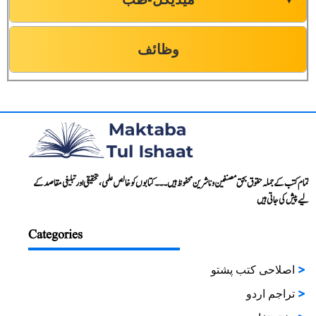
وظائف
تمام کتب کے جملہ حقوق بحق مصنفین و ناشرین محفوظ ہیں۔۔۔ کتابوں کو خالص علمی، تحقیقی اور تبلیغی مقاصد کے
لیے پیش کی جاتی ہیں
Categories
اصلاحی کتب پشتو
تراجم اردو