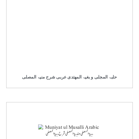
حلبۃ المجلی و بغیۃ المھتدی عربی شرح منیۃ المصلی