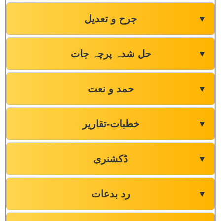
جرح و تعدیل
▼
حل شدہ پرچہ جات
▼
حمد و نعت
▼
خطبات-تقاریر
▼
ڈکشنری
▼
رد بدعات
▼