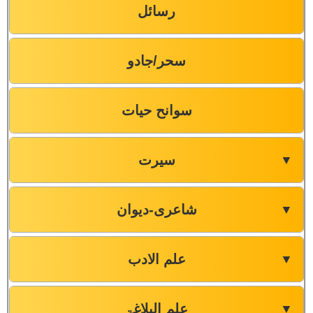
رسائل
سحر/جادو
سوانح حیات
سیرت
▼
شاعری-دیوان
▼
علم الادب
▼
علم البلاغۃ
▼