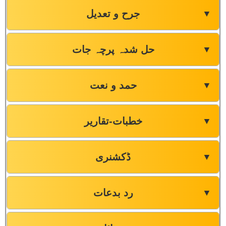
جرح و تعدیل
▼
حل شدہ پرچہ جات
▼
حمد و نعت
▼
خطبات-تقاریر
▼
ڈکشنری
▼
رد بدعات
▼