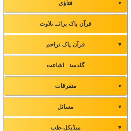
فتاوٰی
▼
قرآن پاک برائے تلاوت
قرآن پاک تراجم
▼
گلدستہ اشاعت
متفرقات
▼
مسائل
▼
میڈیکل-طب
▼