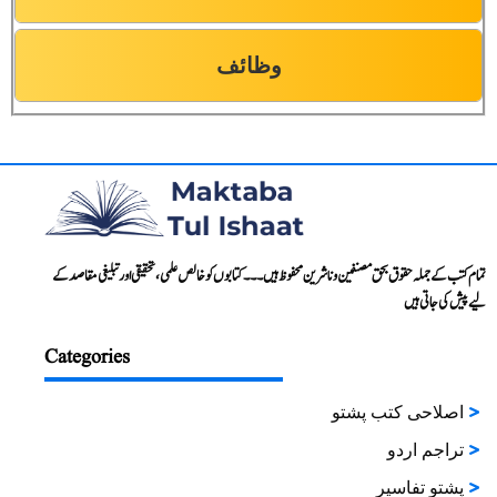
وظائف
تمام کتب کے جملہ حقوق بحق مصنفین و ناشرین محفوظ ہیں۔۔۔ کتابوں کو خالص علمی، تحقیقی اور تبلیغی مقاصد کے
لیے پیش کی جاتی ہیں
Categories
اصلاحی کتب پشتو
تراجم اردو
پشتو تفاسیر