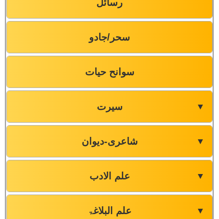
رسائل
سحر/جادو
سوانح حیات
سیرت
▼
شاعری-دیوان
▼
علم الادب
▼
علم البلاغۃ
▼