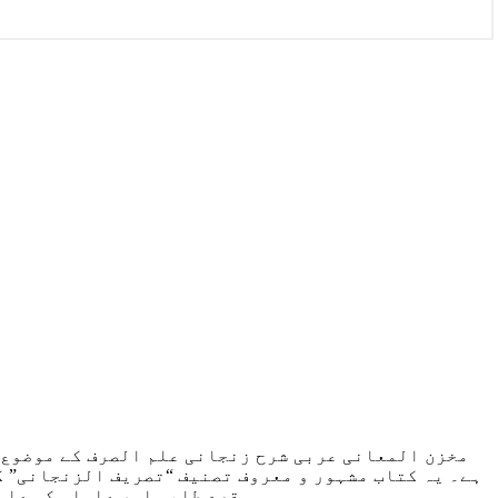
مخزن المعانی عربی شرح زنجانی علم الصرف کے موضوع پ
ہے۔ یہ کتاب مشہور و معروف تصنیف “تصریف الزنجانی” ک
مقصد طلبہ اور علماء کو علم