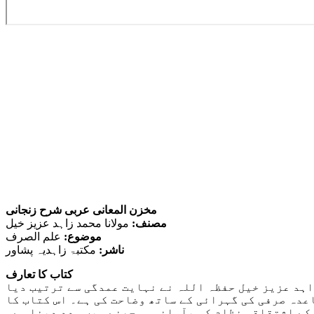
مخزن المعانی عربی شرح زنجانی
مصنف:
مولانا محمد زاہد عزیز خیل
موضوع:
علم الصرف
ناشر:
مکتبۃ زاہدیہ پشاور
کتاب کا تعارف
اہد عزیز خیل حفظہ اللہ نے نہایت عمدگی سے ترتیب دیا
عدہ صرفی کی گہرائی کے ساتھ وضاحت کی ہے۔ اس کتاب کا
 کے اشتقاقی نظام کو بآسانی سمجھنے میں مدد دینا ہے۔