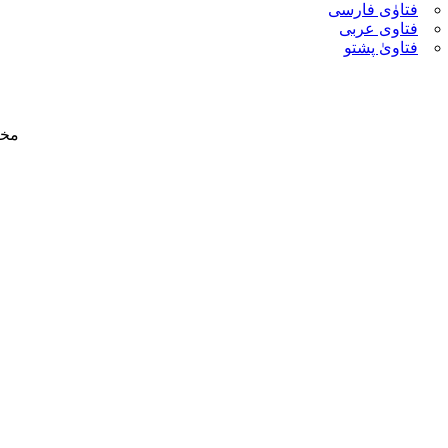
فتاوٰی فارسی
فتاوی عربی
فتاویٰ پشتو