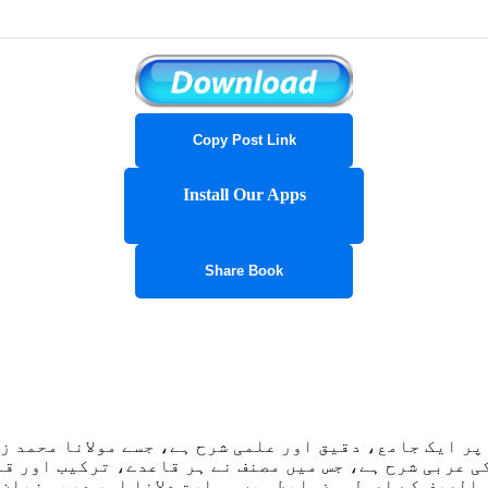
Copy Post Link
Install Our Apps
Share Book
ر ایک جامع، دقیق اور علمی شرح ہے، جسے مولانا محمد ز
ی عربی شرح ہے، جس میں مصنف نے ہر قاعدے، ترکیب اور قا
 الصرف کے اصول و ضوابط میں مہارت دلانا اور عربی زبان