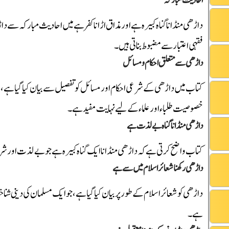
احادیث مبارکہ
داڑھی منڈانا گناہ کبیرہ ہے اور مذاق اڑانا کفر ہے میں احادیث مبارکہ سے دا
فقہی اعتبار سے مضبوط بناتی ہیں۔
داڑھی سے متعلق احکام و مسائل
کتاب میں داڑھی کے شرعی احکام اور مسائل کو تفصیل سے بیان کیا گیا ہے، ج
خصوصیت طلباء اور علماء کے لیے نہایت مفید ہے۔
داڑھی منڈانا گناہ بے لذت ہے
کتاب واضح کرتی ہے کہ داڑھی منڈانا ایک گناہ کبیرہ ہے جو بے لذت اور شر
داڑھی رکھنا شعائر اسلام میں سے ہے
داڑھی کو شعائر اسلام کے طور پر بیان کیا گیا ہے، جو ایک مسلمان کی دینی
ہے۔