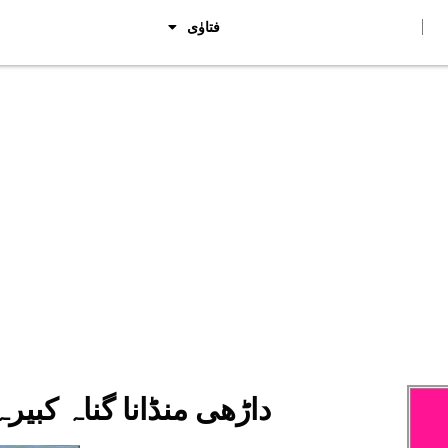
فتاوٰی
داڑھی منڈانا گناہ کبیرہ