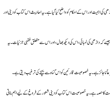
ڑھی کی اہمیت اور اس کے احکام کو واضح کیا گیا ہے۔ یہ احادیث اس کتاب کو دینی اور
یسے کہ داڑھی کی لمبائی، اس کی دیکھ بھال، اور اس سے متعلق فقہی جزئیات۔ یہ
عاً ناجائز ہے۔ یہ خصوصیت قارئین کو اس گناہ سے بچنے کی ترغیب دیتی ہے۔
 شناخت کا حصہ ہے۔ یہ خصوصیت اس کتاب کو دینی شعور کے فروغ کے لیے اہم بناتی