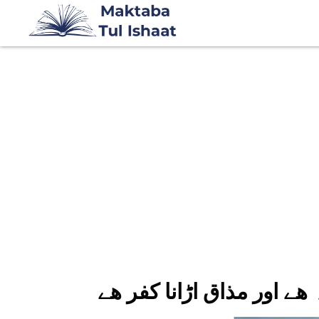
 ھے اور مذاق اڑانا کفر ھے