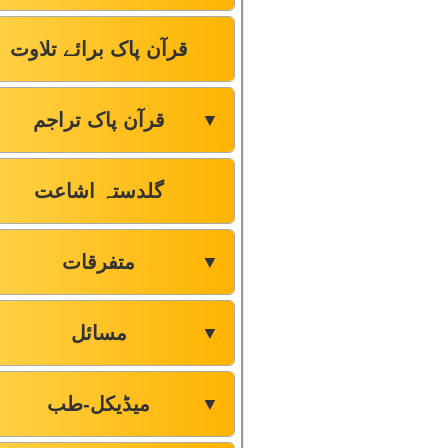
قرآن پاک برائے تلاوت
قرآن پاک تراجم
▼
گلدستہ اشاعت
متفرقات
▼
مسائل
▼
میڈیکل-طب
▼