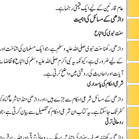
عام قارئین کے لیے ایک قیمتی رہنما ہے۔
داڑھی کے مسائل کی اہمیت
سنت نبوی کی اتباع
داڑھی رکھنا سنت نبوی صلی اللہ علیہ وسلم ہے، جو ایک مسلمان کی شناخت اور 
کے لیے ضروری ہے، کیونکہ یہ نبی اکرم صلی اللہ علیہ وسلم کی اتباع کا تقاضا ہ
آیات اور احادیث کی روشنی میں واضح کرتی ہے۔
شرعی احکام کی پاسداری
داڑھی کے مسائل شرعی احکام سے جڑے ہیں، اور داڑھی منڈانا شرعاً گناہ ک
کفر تک جا سکتا ہے۔ یہ کتاب ان شرعی احکام کو تفصیل سے بیان کرتی ہے، جو 
روحانی ترقی
داڑھی رکھنا نہ صرف سنت کی اتباع ہے بلکہ یہ روحانی ترقی اور اللہ سے قربت ک