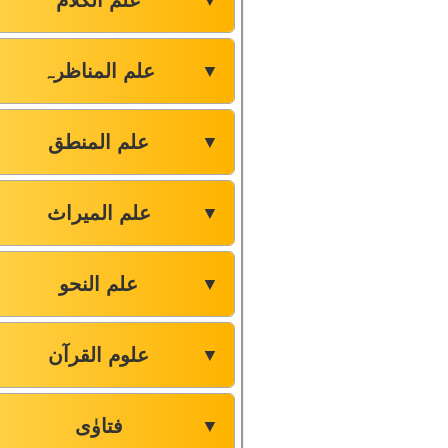
علم الکلام
▼
علم المناظرہ
▼
علم المنطق
▼
علم المیراث
▼
علم النحو
▼
علوم القرآن
▼
فتاوٰی
▼