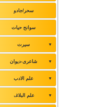
سحر/جادو
سوانح حیات
سیرت
▼
شاعری-دیوان
▼
علم الادب
▼
علم البلاغۃ
▼