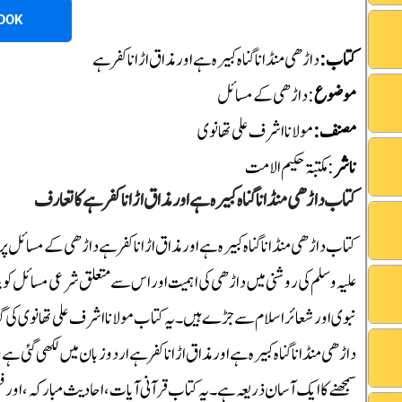
OOK
کتاب:
داڑھی منڈانا گناہ کبیرہ ہے اور مذاق اڑانا کفر ہے
موضوع
: داڑھی کے مسائل
مصنف:
مولانا اشرف علی تھانوی
ناشر
:مکتبۃ حکیم الامت
کتاب داڑھی منڈانا گناہ کبیرہ ہے اور مذاق اڑانا کفر ہے کا تعارف
کتاب داڑھی منڈانا گناہ کبیرہ ہے اور مذاق اڑانا کفر ہے داڑھی کے مسائل پر م
علیہ وسلم کی روشنی میں داڑھی کی اہمیت اور اس سے متعلق شرعی مسائل کو
نبوی اور شعائر اسلام سے جڑے ہیں۔ یہ کتاب مولانا اشرف علی تھانوی کی گہر
داڑھی منڈانا گناہ کبیرہ ہے اور مذاق اڑانا کفر ہے اردو زبان میں لکھی گئی 
سمجھنے کا ایک آسان ذریعہ ہے۔ یہ کتاب قرآنی آیات، احادیث مبارکہ، اور فقہ