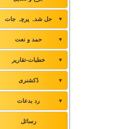
حل شدہ پرچہ جات
▼
حمد و نعت
▼
خطبات-تقاریر
▼
ڈکشنری
▼
رد بدعات
▼
رسائل