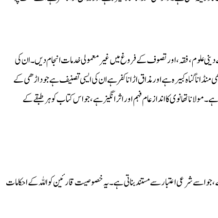
 دینی علوم، فقہ، اور تصوف کے فروغ میں غیر معمولی خدمات انجام دیں۔ ان کی
 منڈانا گناہ کبیرہ ہے اور مذاق اڑانا کفر ہے ان کی ایسی تصنیف ہے جو داڑھی کے
لانا تھانوی کا انداز عام فہم اور اثر انگیز ہے، جو اس کتاب کو ہر طبقے کے
ے، جو اسے شرعی اعتبار سے مستند بناتی ہے۔ یہ خصوصیت قارئین کو اللہ کے احکامات