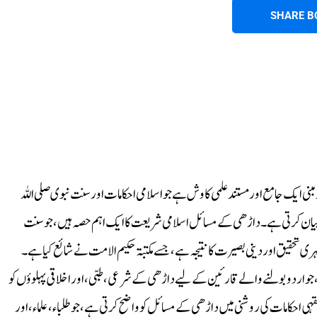
SHARE B
بنی ایک جامع اور مستند علمی کاوش ہے جو اسلامی احکامات اور سنت نبوی صلی اللہ
 بیان کرتی ہے۔ داڑھی کے مسائل اسلامی شریعت کا ایک اہم حصہ ہیں، جو سنت
ی تحقیق اور دینی بصیرت کا نتیجہ ہے، جسے مکتبۃ حکیم الامت نے شائع کیا ہے۔
ہے، جو اردو بولنے والے قارئین کے لیے داڑھی کے شرعی، طبی، اور اخلاقی پہلوؤں کو
ی احکامات کی روشنی میں داڑھی کے مسائل کو واضح کرتی ہے، جو طلباء، علماء، اور