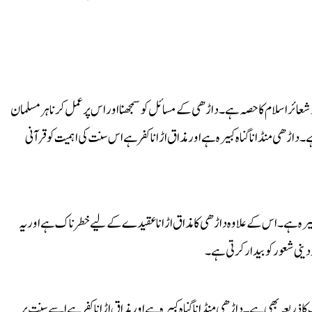
شعائر اسلام کا حصہ ہے۔ داڑھی کے مسائل کو سمجھنا اور اس پر عمل کرنا ہر مسلمان
ے۔ داڑھی منڈانا گناہ کبیرہ ہے اور مذاق اڑانا کفر ہے اس سنت کی اہمیت کو قرآنی
بیرہ ہے۔ اس کے علاوہ داڑھی کا مذاق اڑانا عقیدے کے لیے خطرناک ہے اور یہ
دینی شعور کو بیدار کرتی ہے۔
ا ذریعہ بھی ہے۔ داڑھی منڈانا گناہ کبیرہ ہے اور مذاق اڑانا کفر ہے اسے سنت پر