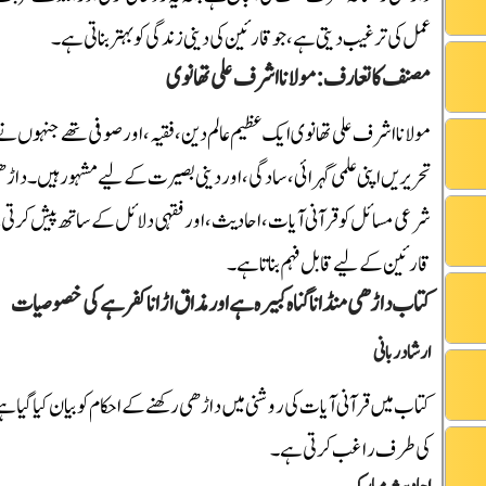
عمل کی ترغیب دیتی ہے، جو قارئین کی دینی زندگی کو بہتر بناتی ہے۔
مصنف کا تعارف: مولانا اشرف علی تھانوی
مولانا اشرف علی تھانوی ایک عظیم عالم دین، فقیہ، اور صوفی تھے جنہوں نے
تحریریں اپنی علمی گہرائی، سادگی، اور دینی بصیرت کے لیے مشہور ہیں۔ داڑھی
شرعی مسائل کو قرآنی آیات، احادیث، اور فقہی دلائل کے ساتھ پیش کرتی ہے۔ مو
قارئین کے لیے قابل فہم بناتا ہے۔
کتاب داڑھی منڈانا گناہ کبیرہ ہے اور مذاق اڑانا کفر ہے کی خصوصیات
ارشاد ربانی
کتاب میں قرآنی آیات کی روشنی میں داڑھی رکھنے کے احکام کو بیان کیا گیا ہ
کی طرف راغب کرتی ہے۔