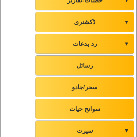
خطبات-تقاریر
▼
ڈکشنری
▼
رد بدعات
▼
رسائل
سحر/جادو
سوانح حیات
سیرت
▼