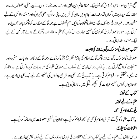
شیخ القرآن مولانا عبدالرزاق کدنوی ایک ممتاز عالم دین، فقیہ، اور محدث تھے جنہوں نے فقه حنفی، علم الحدیث، اور
عقائد کے میدان میں گراں قدر خدمات انجام دیں۔ ان کی تحریریں اپنی سادگی، علمی گہرائی، اور مستند دلائل کے لیے
مشہور ہیں۔ عبداللہ فی مناسک حج بیت اللہ پشتو ان کی ایک اہم تصنیف ہے جو حج کے احکامات کو پشتو زبان میں بیان
کرتی ہے۔ مولانا عبدالرزاق کدنوی کی فقہی مہارت اس کتاب کو طلباء، علماء، اور پشتو بولنے والے قارئین کے لیے
ایک مستند رہنما بناتی ہے۔
کتاب عبداللہ فی مناسک حج بیت اللہ کی اہمیت
عبداللہ فی مناسک حج بیت اللہ پشتو حج کے احکام کی جامع تشریح پیش کرتی ہے، جو حج کے ارکان، واجبات، سنن، اور
مستحبات کو واضح کرتی ہے۔ یہ کتاب درس نظامی کے نصاب کے مطابق طلباء کی ضروریات کو پورا کرتی ہے اور علماء کو
تدریسی و تحقیقی مواد فراہم کرتی ہے۔ یہ کتاب حج کے عملی اور شرعی پہلوؤں کی تفہیم کے لیے ایک کلیدی ذریعہ ہے،
جو حاجیوں کو اس عظیم عبادت کی صحیح ادائیگی میں رہنمائی دیتی ہے۔
کتاب کے فوائد
طلباء کے لیے فوائد
حج کے احکام کی سمجھ
یہ کتاب طلباء کو حج کے شرعی احکام کی گہری سمجھ فراہم کرتی ہے، جو ان کی فقہی معلومات میں اضافہ کرتی ہے۔
امتحانات کی تیاری
درس نظامی کے طلباء کے لیے یہ کتاب فقہ کے امتحانات کی تیاری اور تدریس کے لیے ایک بہترین ذریعہ ہے۔