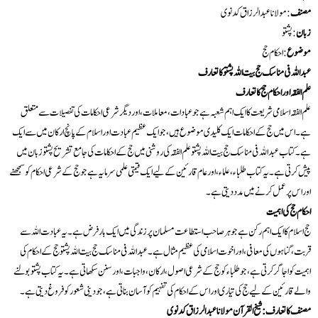
مصنف
: مولانا عبدالرزاق کدنوی
زبان
: پشتو
موضوع
: احکام حج
عبداللہ فی مناسک حج بیت اللہ پشتو کا تعارف
علم الفقہ اور احکام حج کا تعارف
علم الفقہ اسلامی شریعت کا ایک اہم شعبہ ہے جو عبادات، معاملات، اور دیگر شرعی احکامات کی تفصیلات سے متعلق
ہے۔ اس میں حج کے احکامات ایک کلیدی موضوع ہیں، جو ایک عظیم عبادت اور اسلام کے پانچ ارکان میں سے ایک
ہے۔ کتاب عبداللہ فی مناسک حج بیت اللہ پشتو علم الفقہ کی روشنی میں حج کے احکامات کی جامع تشریح پشتو زبان میں
پیش کرتی ہے۔ یہ کتاب طلباء، علماء، اور عام قارئین کے لیے ایک قیمتی علمی سرمایہ ہے جو حج کے شرعی احکام کو سمجھنے
اور اس پر عمل کرنے میں مدد دیتی ہے۔
احکام حج کی اہمیت
حج اسلام کا ایک اہم رکن ہے جو ہر صاحب استطاعت مسلمان پر زندگی میں ایک بار فرض ہے۔ یہ عبادت اللہ سے
قربت، گناہوں کی معافی، اور اخوت اسلامی کی عظیم مثال ہے۔ عبداللہ فی مناسک حج بیت اللہ پشتو حج کے احکام کی
اہمیت کو اجاگر کرتی ہے، جو طلباء کو حج کے شرعی اصول، ارکان، واجبات، اور سنن سکھاتی ہے۔ یہ کتاب پشتو بولنے
والے قارئین کے لیے حج کی تیاری اور اس کے احکام کی تفہیم کو آسان بناتی ہے، جو دینی شعور کو فروغ دیتی ہے۔
مصنف کا تعارف: شیخ القرآن مولانا عبدالرزاق کدنوی