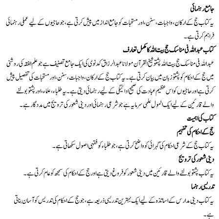
جامع رہنمائی
یہ کتاب حج کے ارکان، واجبات، سنن، اور مستحبات کو جامع انداز میں پیش کرتی ہے، جو حاجیوں کے لیے عملی رہنمائی
فراہم کرتی ہے۔
کتاب عبداللہ فی مناسک حج بیت اللہ کا مکمل تعارف
عبداللہ فی مناسک حج بیت اللہ پشتو شیخ القرآن مولانا عبدالرزاق کدنوی کی ایک جامع تصنیف ہے جو علم الفقہ کی روشنی
میں حج کے احکام کو پشتو زبان میں بیان کرتی ہے۔ یہ کتاب حج کے ارکان، واجبات، سنن، اور مستحبات کی تفصیل پیش
کرتی ہے اور حاجیوں کو اس عظیم عبادت کی صحیح ادائیگی کے لیے رہنمائی دیتی ہے۔ یہ طلباء، علماء، اور پشتو بولنے
والے قارئین کے لیے ایک انمول علمی سرمایہ ہے جو شرعی رہنمائی اور دینی شعور کی ترویج میں مددگار ہے۔
کتاب کی اہمیت
حج کے احکام کی تفہیم
یہ کتاب حج کے شرعی احکام کی گہرائی کو واضح کرتی ہے، جو طلباء کو فقہی اصول سکھاتی ہے۔
دینی شعور کی ترویج
یہ کتاب پشتو بولنے والے قارئین میں دینی شعور کو فروغ دیتی ہے اور حج کے احکام کی سمجھ کو عام کرتی ہے۔
تدریسی رہنما
یہ کتاب دینی مدارس کے اساتذہ کے لیے ایک بہترین تدریسی ذریعہ ہے، جو حج کے احکام کی تدریس کو آسان بناتی
ہے۔