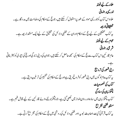
علماء کے لیے فوائد
تدریسی رہنمائی
علماء اس کتاب کو تدریسی مواد کے طور پر استعمال کر سکتے ہیں، جو حج کے احکام کی وضاحت میں مددگار ہے۔
تحقیقاتی ذریعہ
یہ کتاب محققین کے لیے حج کے احکام اور ان کے فقہی دلائل کی تحقیق کے لیے ایک مستند ذریعہ ہے۔
عوام کے لیے فوائد
شرعی رہنمائی
عام قارئین اس کتاب سے حج کے احکام کی سمجھ حاصل کر سکتے ہیں، جو ان کی دینی زندگی اور حج کی تیاری کو بہتر بناتی
ہے۔
دینی شعور کی ترویج
یہ کتاب عام لوگوں میں دینی شعور کو فروغ دیتی ہے اور حج کے احکام کی تفہیم کی ترغیب دیتی ہے۔
کتاب کی خصوصیات
پشتو زبان کی سادگی
کتاب پشتو زبان میں سادہ اور روان انداز میں لکھی گئی ہے، جو پشتو بولنے والے قارئین کے لیے قابل فہم ہے۔
مستند فقہی تشریح
یہ کتاب قرآنی آیات، احادیث نبویہ، اور فقہی دلائل کی روشنی میں حج کے احکام کی تشریح کرتی ہے۔