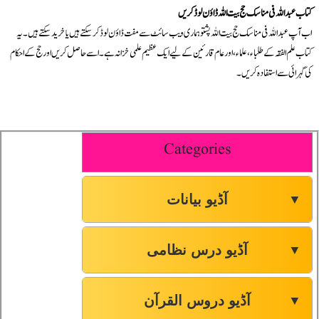
کتاب عبداللہ فی مناسک حج بیت اللہ ڈاؤن لوڈ کریں
اب آپ عبداللہ فی مناسک حج بیت اللہ پشتو ہماری ویب سائٹ سے مفت ڈاؤن لوڈ کر سکتے ہیں یا خرید سکتے ہیں۔ یہ
کتاب علم الفقہ کے طلباء، علماء، اور عام قارئین کے لیے ایک عظیم علمی خزانہ ہے۔ اسے حاصل کریں اور حج کے احکام
کی گہرائی سے استفادہ کریں۔
Categories
آڈیو بیانات
▼
آڈیو درس نظامی
▼
آڈیو دروس القرآن
▼