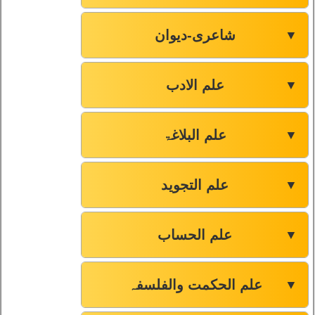
شاعری-دیوان
▼
علم الادب
▼
علم البلاغۃ
▼
علم التجوید
▼
علم الحساب
▼
علم الحکمت والفلسفہ
▼