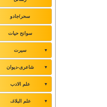
سحر/جادو
سوانح حیات
سیرت
▼
شاعری-دیوان
▼
علم الادب
▼
علم البلاغۃ
▼