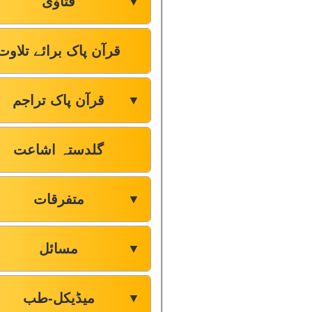
فتاوٰی
▼
قرآن پاک برائے تلاوت
قرآن پاک تراجم
▼
گلدستہ اشاعت
متفرقات
▼
مسائل
▼
میڈیکل-طب
▼