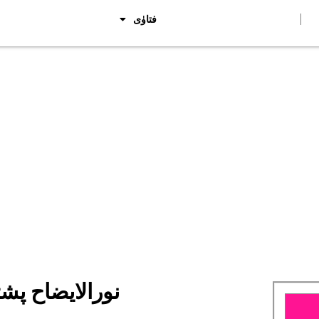
فتاوٰی
Category: نورالایضا