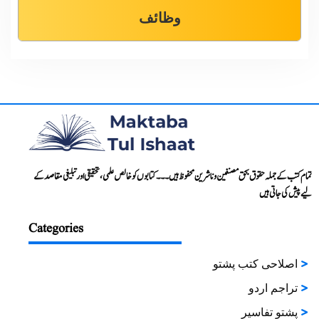
وظائف
تمام کتب کے جملہ حقوق بحق مصنفین و ناشرین محفوظ ہیں۔۔۔ کتابوں کو خالص علمی، تحقیقی اور تبلیغی مقاصد کے
لیے پیش کی جاتی ہیں
Categories
اصلاحی کتب پشتو
تراجم اردو
پشتو تفاسیر