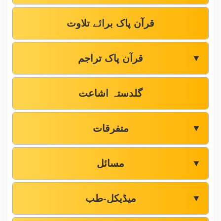
قرآن پاک برائے تلاوت
قرآن پاک تراجم
▼
گلدستہ اشاعت
متفرقات
▼
مسائل
▼
میڈیکل-طب
▼