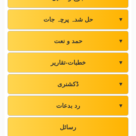
حل شدہ پرچہ جات
▼
حمد و نعت
▼
خطبات-تقاریر
▼
ڈکشنری
▼
رد بدعات
▼
رسائل