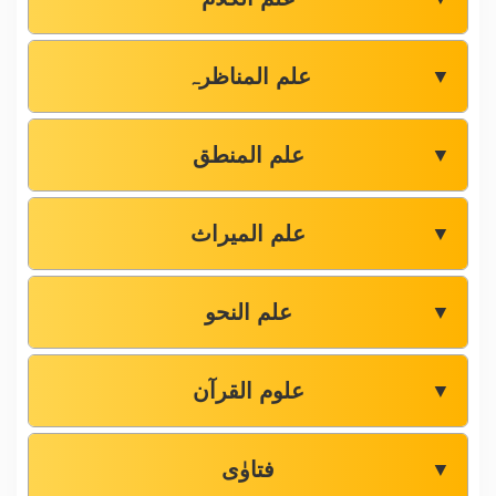
علم المناظرہ
▼
علم المنطق
▼
علم المیراث
▼
علم النحو
▼
علوم القرآن
▼
فتاوٰی
▼