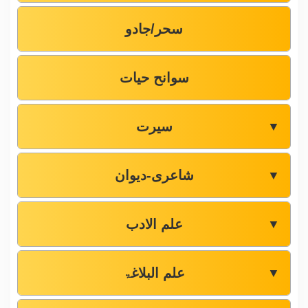
سحر/جادو
سوانح حیات
سیرت
▼
شاعری-دیوان
▼
علم الادب
▼
علم البلاغۃ
▼