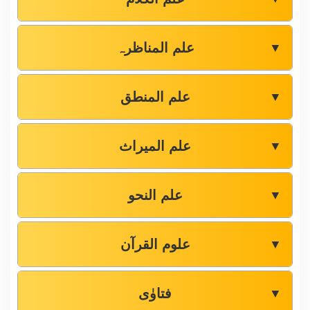
علم المناظرہ
▼
علم المنطق
▼
علم المیراث
▼
علم النحو
▼
علوم القرآن
▼
فتاوٰی
▼