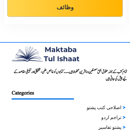
وظائف
تمام کتب کے جملہ حقوق بحق مصنفین و ناشرین محفوظ ہیں۔۔۔ کتابوں کو خالص علمی، تحقیقی اور تبلیغی مقاصد کے
لیے پیش کی جاتی ہیں
Categories
اصلاحی کتب پشتو
تراجم اردو
پشتو تفاسیر