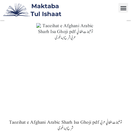
Taozihat e Afghani Arabic Sharh Isa Ghoji pdf توضیحات افغاني عربی
شرح ایساغوجی