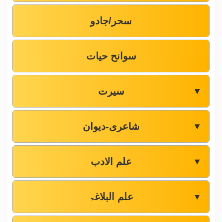
سحر/جادو
سوانح حیات
سیرت
▼
شاعری-دیوان
▼
علم الادب
▼
علم البلاغۃ
▼