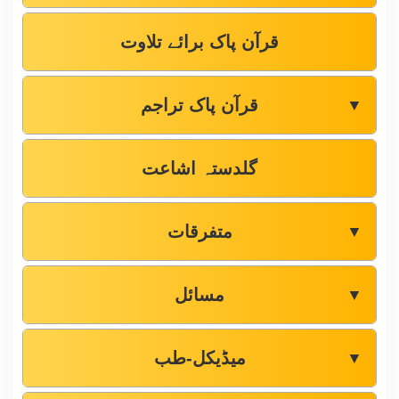
قرآن پاک برائے تلاوت
قرآن پاک تراجم
▼
گلدستہ اشاعت
متفرقات
▼
مسائل
▼
میڈیکل-طب
▼