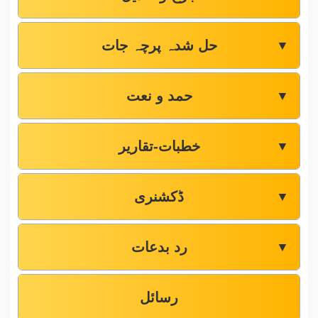
حل شدہ پرچہ جات
▼
حمد و نعت
▼
خطبات-تقاریر
▼
ڈکشنری
▼
رد بدعات
▼
رسائل