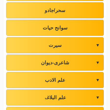
سحر/جادو
سوانح حیات
سیرت
▼
شاعری-دیوان
▼
علم الادب
▼
علم البلاغۃ
▼