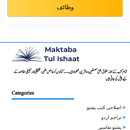
وظائف
تمام کتب کے جملہ حقوق بحق مصنفین و ناشرین محفوظ ہیں۔۔۔ کتابوں کو خالص علمی، تحقیقی اور تبلیغی مقاصد کے
لیے پیش کی جاتی ہیں
Categories
اصلاحی کتب پشتو
تراجم اردو
پشتو تفاسیر