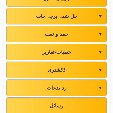
حل شدہ پرچہ جات
▼
حمد و نعت
▼
خطبات-تقاریر
▼
ڈکشنری
▼
رد بدعات
▼
رسائل