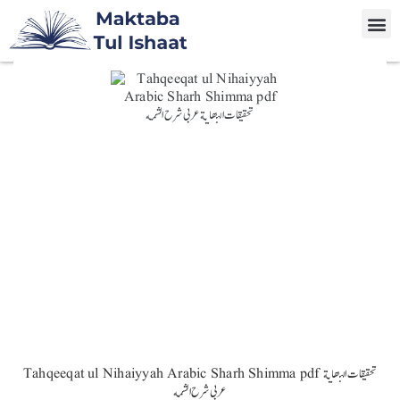
Tahqeeqat ul Nihaiyyah Arabic Sharh Shimma pdf تحقيقات النهاية
عربی شرح الشمه