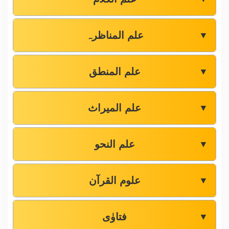
علم المناظرہ
▼
علم المنطق
▼
علم المیراث
▼
علم النحو
▼
علوم القرآن
▼
فتاوٰی
▼