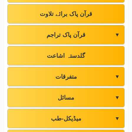
قرآن پاک برائے تلاوت
قرآن پاک تراجم
▼
گلدستہ اشاعت
متفرقات
▼
مسائل
▼
میڈیکل-طب
▼