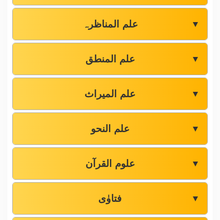
علم المناظرہ
▼
علم المنطق
▼
علم المیراث
▼
علم النحو
▼
علوم القرآن
▼
فتاوٰی
▼