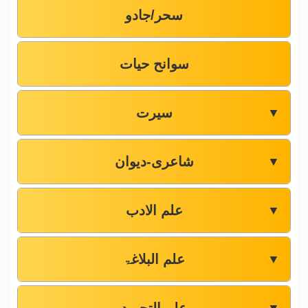
سحر/جادو
سوانح حیات
سیرت
▼
شاعری-دیوان
▼
علم الادب
▼
علم البلاغۃ
▼