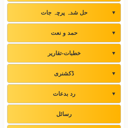
حل شدہ پرچہ جات
▼
حمد و نعت
▼
خطبات-تقاریر
▼
ڈکشنری
▼
رد بدعات
▼
رسائل