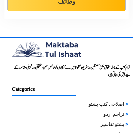
وظائف
تمام کتب کے جملہ حقوق بحق مصنفین و ناشرین محفوظ ہیں۔۔۔ کتابوں کو خالص علمی، تحقیقی اور تبلیغی مقاصد کے
لیے پیش کی جاتی ہیں
Categories
اصلاحی کتب پشتو
تراجم اردو
پشتو تفاسیر