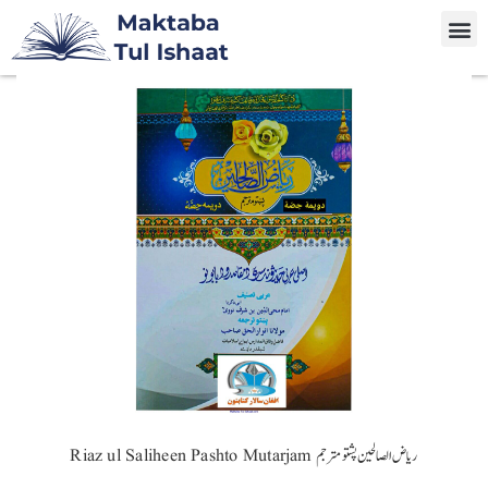
Riaz ul Saliheen Pashto Mutarjam ریاض الصالحین پشتو مترجم