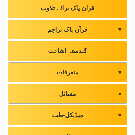
قرآن پاک برائے تلاوت
قرآن پاک تراجم
▼
گلدستہ اشاعت
متفرقات
▼
مسائل
▼
میڈیکل-طب
▼