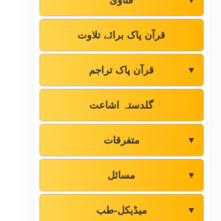
فتاوٰی
▼
قرآن پاک برائے تلاوت
قرآن پاک تراجم
▼
گلدستہ اشاعت
متفرقات
▼
مسائل
▼
میڈیکل-طب
▼