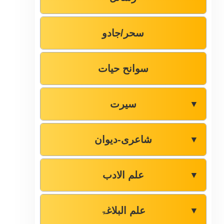
سحر/جادو
سوانح حیات
سیرت
▼
شاعری-دیوان
▼
علم الادب
▼
علم البلاغۃ
▼