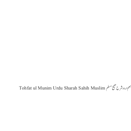
Tohfat ul Munim Urdu Shar تحفۃ المنعم اردو شرح صحیح مسلم