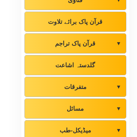
فتاوٰی
▼
قرآن پاک برائے تلاوت
قرآن پاک تراجم
▼
گلدستہ اشاعت
متفرقات
▼
مسائل
▼
میڈیکل-طب
▼