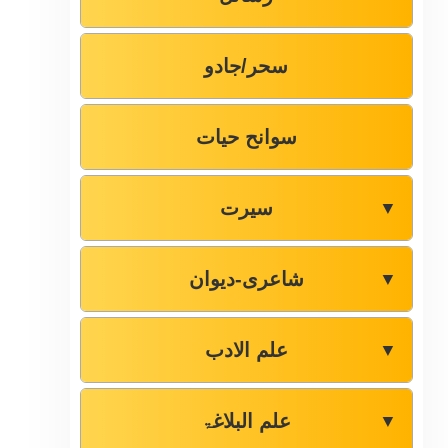
سحر/جادو
سوانح حیات
سیرت
▼
شاعری-دیوان
▼
علم الادب
▼
علم البلاغۃ
▼