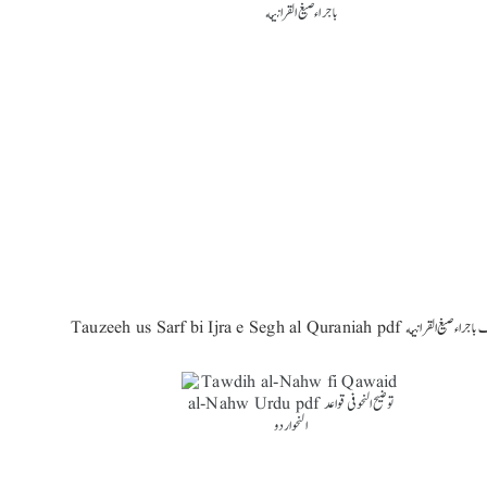
Tauzeeh us Sarf b توضیح الصرف باجراء صیغ القرانیه