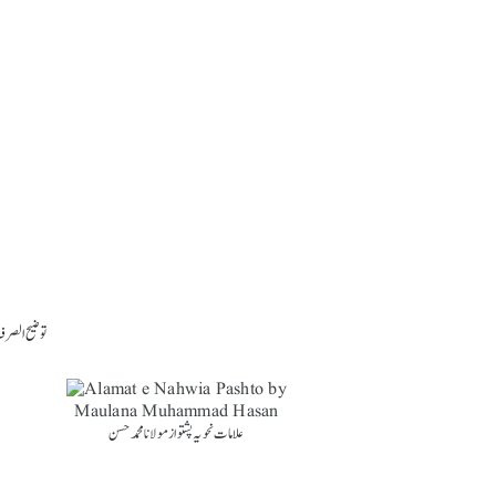
i Ijra e Segh al Quraniah pdf