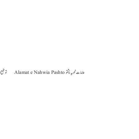
Alamat e Nahwia Pashto علامات نحویہ پشتو
 al-Nahw Urdu pdf