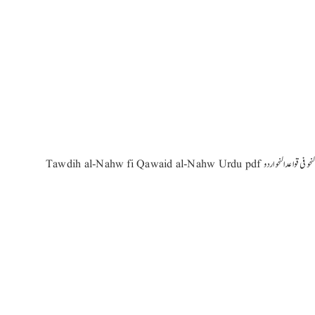
Tawdih al-Nahw fi Qawaid توضیح النحو فی قواعد النحو اردو