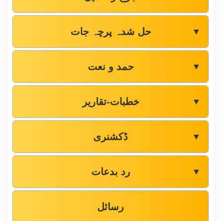
حل شدہ پرچہ جات
▼
حمد و نعت
▼
خطبات-تقاریر
▼
ڈکشنری
▼
رد بدعات
▼
رسائل