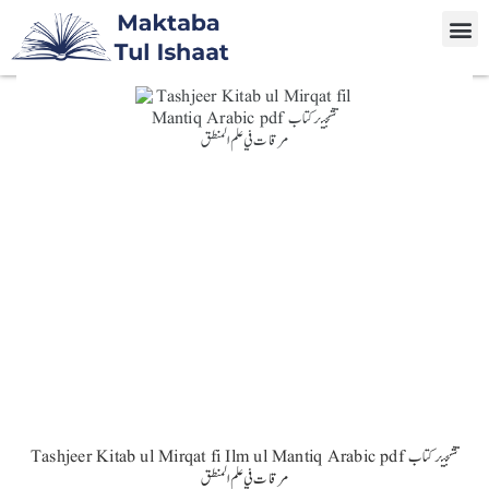
Tashjeer Kitab ul Mirqat fi Ilm ul Mantiq Arabic pdf تشجير كتاب
مرقات في علم المنطق