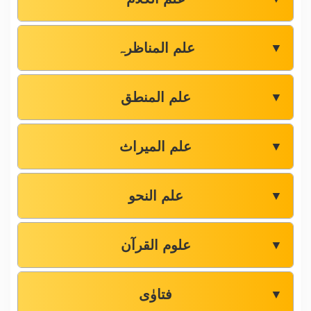
علم المناظرہ
▼
علم المنطق
▼
علم المیراث
▼
علم النحو
▼
علوم القرآن
▼
فتاوٰی
▼