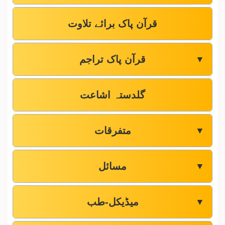
قرآن پاک برائے تلاوت
قرآن پاک تراجم
▼
گلدستہ اشاعت
متفرقات
▼
مسائل
▼
میڈیکل-طب
▼