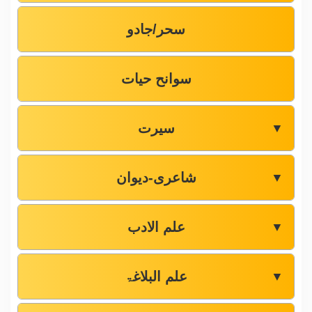
سحر/جادو
سوانح حیات
سیرت
▼
شاعری-دیوان
▼
علم الادب
▼
علم البلاغۃ
▼