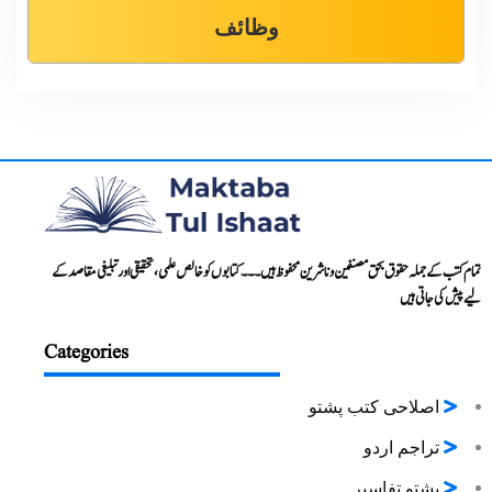
وظائف
تمام کتب کے جملہ حقوق بحق مصنفین و ناشرین محفوظ ہیں۔۔۔ کتابوں کو خالص علمی، تحقیقی اور تبلیغی مقاصد کے
لیے پیش کی جاتی ہیں
Categories
اصلاحی کتب پشتو
تراجم اردو
پشتو تفاسیر