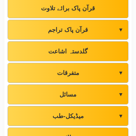
قرآن پاک برائے تلاوت
قرآن پاک تراجم
▼
گلدستہ اشاعت
متفرقات
▼
مسائل
▼
میڈیکل-طب
▼