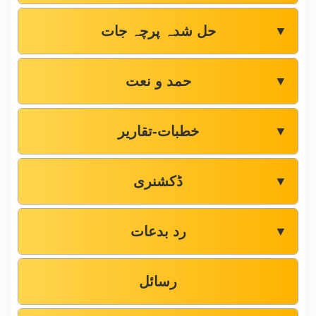
حل شدہ پرچہ جات
▼
حمد و نعت
▼
خطبات-تقاریر
▼
ڈکشنری
▼
رد بدعات
▼
رسائل