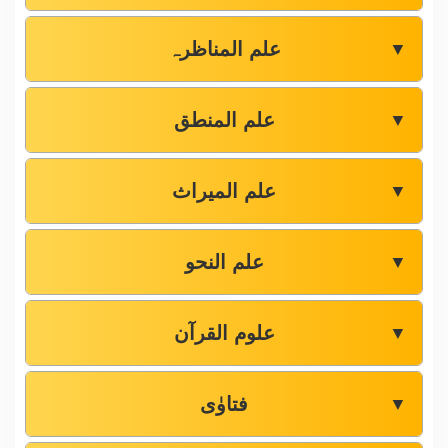
علم المناظرہ
▼
علم المنطق
▼
علم المیراث
▼
علم النحو
▼
علوم القرآن
▼
فتاوٰی
▼