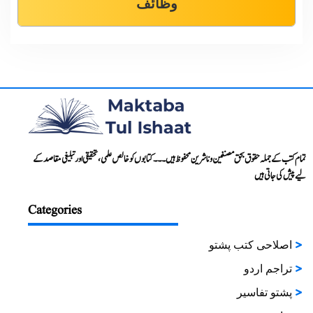
وظائف
تمام کتب کے جملہ حقوق بحق مصنفین و ناشرین محفوظ ہیں۔۔۔ کتابوں کو خالص علمی، تحقیقی اور تبلیغی مقاصد کے
لیے پیش کی جاتی ہیں
Categories
اصلاحی کتب پشتو
تراجم اردو
پشتو تفاسیر