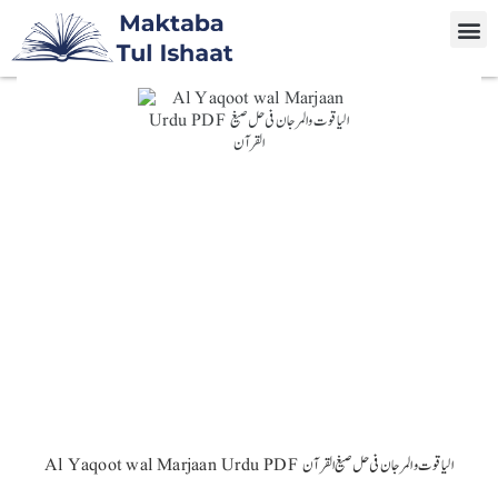
Al Yaqoot wal Marjaan Urdu PDF الیاقوت والمرجان فی حل صیغ القرآن