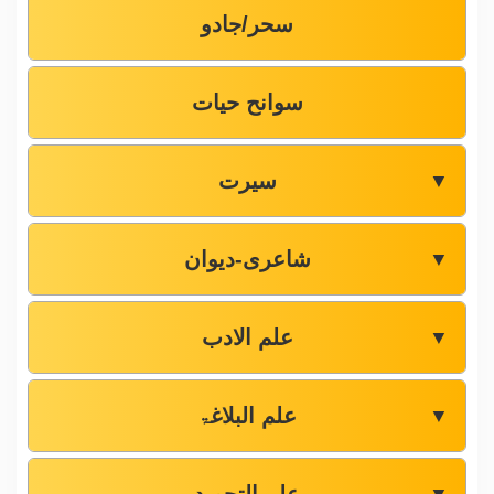
سحر/جادو
سوانح حیات
سیرت
▼
شاعری-دیوان
▼
علم الادب
▼
علم البلاغۃ
▼