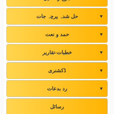
حل شدہ پرچہ جات
▼
حمد و نعت
▼
خطبات-تقاریر
▼
ڈکشنری
▼
رد بدعات
▼
رسائل