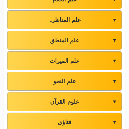
علم المناظرہ
▼
علم المنطق
▼
علم المیراث
▼
علم النحو
▼
علوم القرآن
▼
فتاوٰی
▼