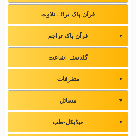
قرآن پاک برائے تلاوت
قرآن پاک تراجم
▼
گلدستہ اشاعت
متفرقات
▼
مسائل
▼
میڈیکل-طب
▼