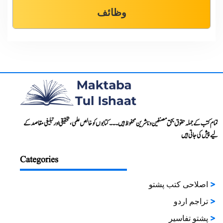
وظائف
تمام کتب کے جملہ حقوق بحق مصنفین و ناشرین محفوظ ہیں۔۔۔ کتابوں کو خالص علمی، تحقیقی اور تبلیغی مقاصد کے
لیے پیش کی جاتی ہیں
Categories
اصلاحی کتب پشتو
تراجم اردو
پشتو تفاسیر