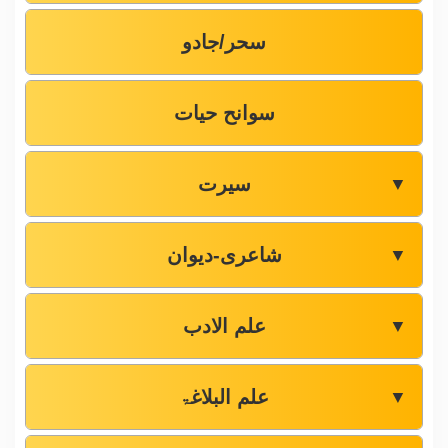
سحر/جادو
سوانح حیات
سیرت
▼
شاعری-دیوان
▼
علم الادب
▼
علم البلاغۃ
▼