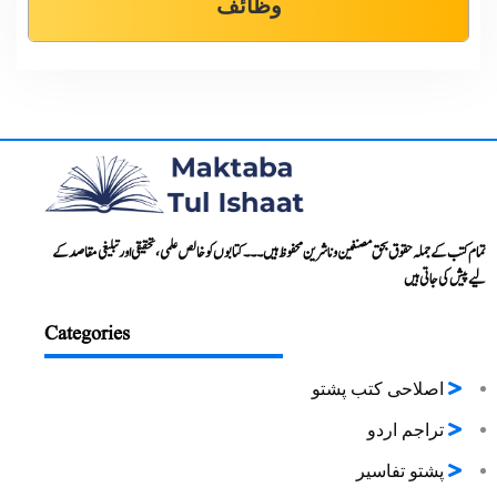
وظائف
تمام کتب کے جملہ حقوق بحق مصنفین و ناشرین محفوظ ہیں۔۔۔ کتابوں کو خالص علمی، تحقیقی اور تبلیغی مقاصد کے
لیے پیش کی جاتی ہیں
Categories
اصلاحی کتب پشتو
تراجم اردو
پشتو تفاسیر