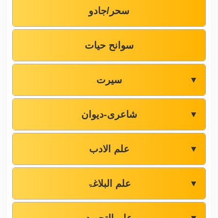
سحر/جادو
سوانح حیات
سیرت
▼
شاعری-دیوان
▼
علم الادب
▼
علم البلاغۃ
▼