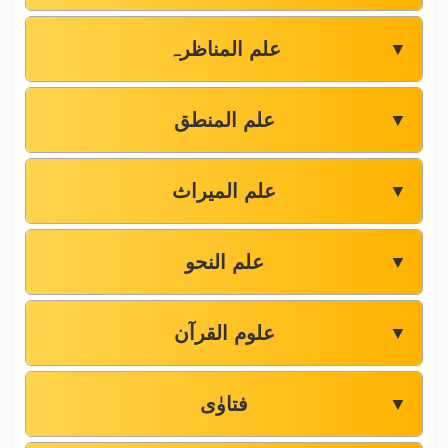
علم المناظرہ
▼
علم المنطق
▼
علم المیراث
▼
علم النحو
▼
علوم القرآن
▼
فتاوٰی
▼