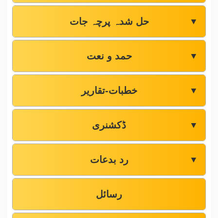
حل شدہ پرچہ جات
▼
حمد و نعت
▼
خطبات-تقاریر
▼
ڈکشنری
▼
رد بدعات
▼
رسائل