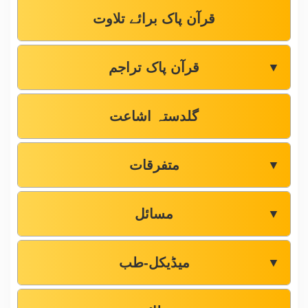
قرآن پاک برائے تلاوت
قرآن پاک تراجم
▼
گلدستہ اشاعت
متفرقات
▼
مسائل
▼
میڈیکل-طب
▼