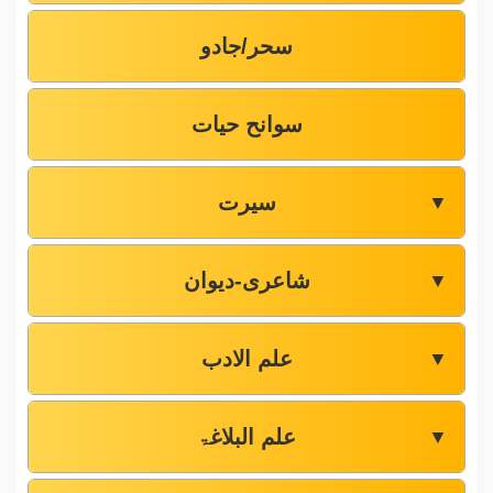
سحر/جادو
سوانح حیات
سیرت
▼
شاعری-دیوان
▼
علم الادب
▼
علم البلاغۃ
▼