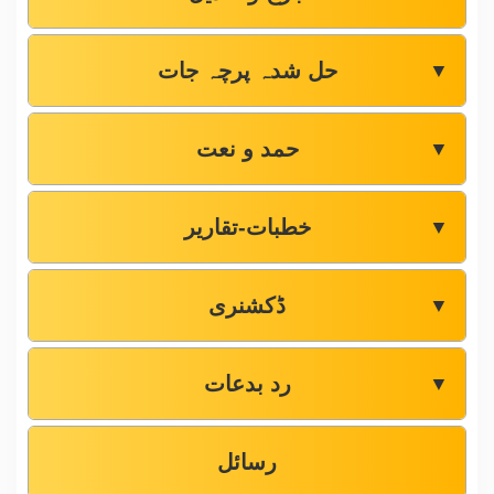
حل شدہ پرچہ جات
▼
حمد و نعت
▼
خطبات-تقاریر
▼
ڈکشنری
▼
رد بدعات
▼
رسائل