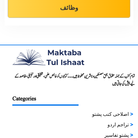
وظائف
تمام کتب کے جملہ حقوق بحق مصنفین و ناشرین محفوظ ہیں۔۔۔ کتابوں کو خالص علمی، تحقیقی اور تبلیغی مقاصد کے
لیے پیش کی جاتی ہیں
Categories
اصلاحی کتب پشتو
تراجم اردو
پشتو تفاسیر