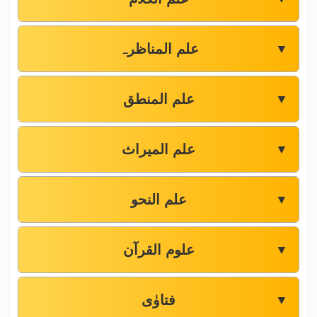
علم المناظرہ
▼
علم المنطق
▼
علم المیراث
▼
علم النحو
▼
علوم القرآن
▼
فتاوٰی
▼