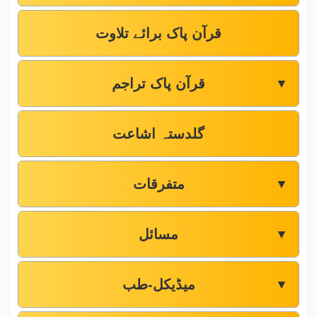
قرآن پاک برائے تلاوت
قرآن پاک تراجم
▼
گلدستہ اشاعت
متفرقات
▼
مسائل
▼
میڈیکل-طب
▼