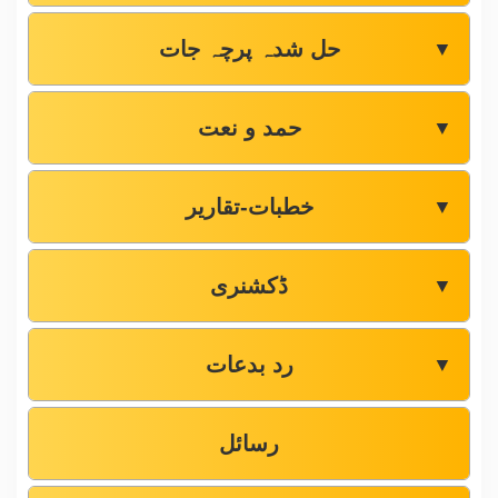
حل شدہ پرچہ جات
▼
حمد و نعت
▼
خطبات-تقاریر
▼
ڈکشنری
▼
رد بدعات
▼
رسائل