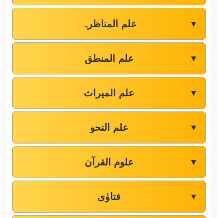
علم المناظرہ
▼
علم المنطق
▼
علم المیراث
▼
علم النحو
▼
علوم القرآن
▼
فتاوٰی
▼