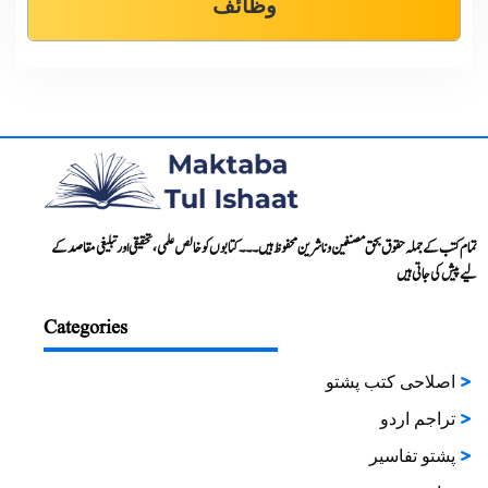
وظائف
تمام کتب کے جملہ حقوق بحق مصنفین و ناشرین محفوظ ہیں۔۔۔ کتابوں کو خالص علمی، تحقیقی اور تبلیغی مقاصد کے
لیے پیش کی جاتی ہیں
Categories
اصلاحی کتب پشتو
تراجم اردو
پشتو تفاسیر