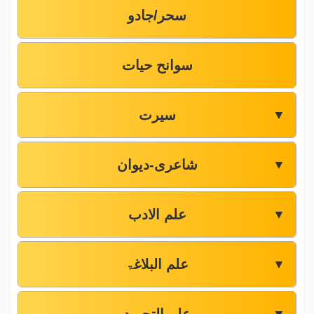
سحر/جادو
سوانح حیات
سیرت
▼
شاعری-دیوان
▼
علم الادب
▼
علم البلاغۃ
▼