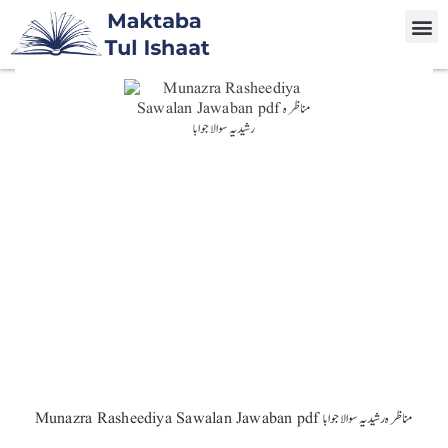
Munazra Rasheediya Sawalan Jawaban pdf مناظرہ رشیدیہ سوالا جوابا