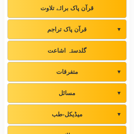
قرآن پاک برائے تلاوت
قرآن پاک تراجم
▼
گلدستہ اشاعت
متفرقات
▼
مسائل
▼
میڈیکل-طب
▼