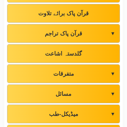
قرآن پاک برائے تلاوت
قرآن پاک تراجم
▼
گلدستہ اشاعت
متفرقات
▼
مسائل
▼
میڈیکل-طب
▼