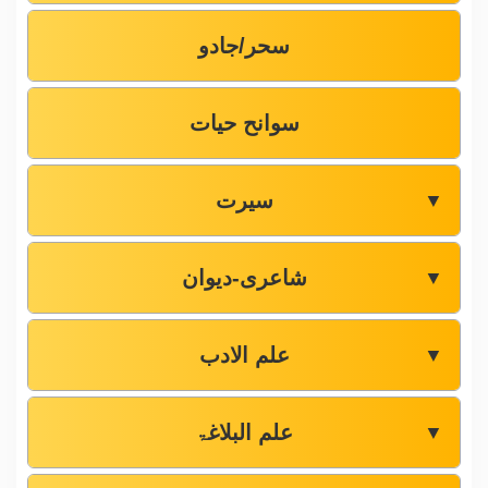
سحر/جادو
سوانح حیات
سیرت
▼
شاعری-دیوان
▼
علم الادب
▼
علم البلاغۃ
▼