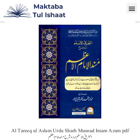
Al Tareeq ul Aslam Urdu Sharh Musnad Imam Azam pdf
الطریق الاسلم اردو شرح مسند امام اعظم