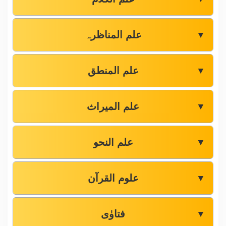
علم المناظرہ
▼
علم المنطق
▼
علم المیراث
▼
علم النحو
▼
علوم القرآن
▼
فتاوٰی
▼