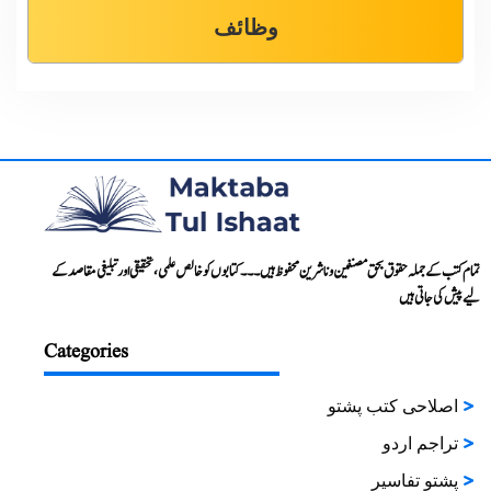
وظائف
تمام کتب کے جملہ حقوق بحق مصنفین و ناشرین محفوظ ہیں۔۔۔ کتابوں کو خالص علمی، تحقیقی اور تبلیغی مقاصد کے
لیے پیش کی جاتی ہیں
Categories
اصلاحی کتب پشتو
تراجم اردو
پشتو تفاسیر