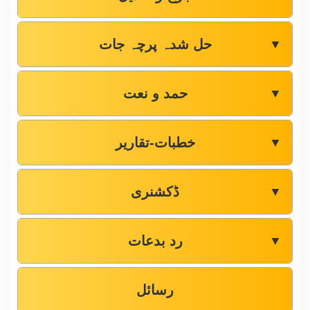
حل شدہ پرچہ جات
▼
حمد و نعت
▼
خطبات-تقاریر
▼
ڈکشنری
▼
رد بدعات
▼
رسائل