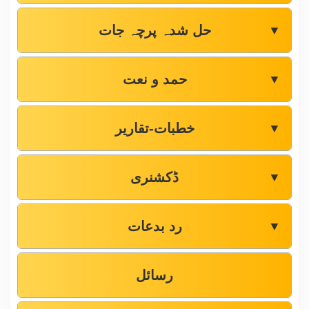
حل شدہ پرچہ جات
▼
حمد و نعت
▼
خطبات-تقاریر
▼
ڈکشنری
▼
رد بدعات
▼
رسائل