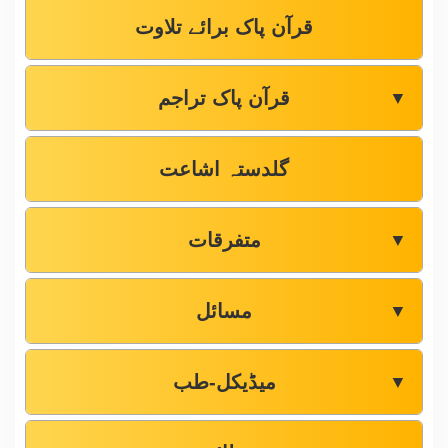
قرآن پاک برائے تلاوت
قرآن پاک تراجم
▼
گلدستہ اشاعت
متفرقات
▼
مسائل
▼
میڈیکل-طب
▼