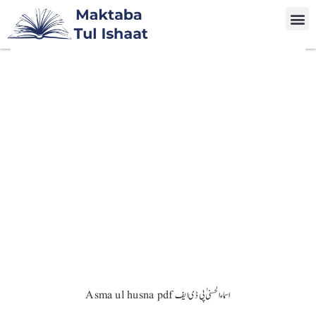
Asma ul husna pdf اسماء الحسنیٰ پی ڈی ایف