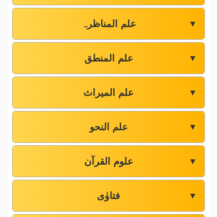
علم المناظرہ
▼
علم المنطق
▼
علم المیراث
▼
علم النحو
▼
علوم القرآن
▼
فتاوٰی
▼