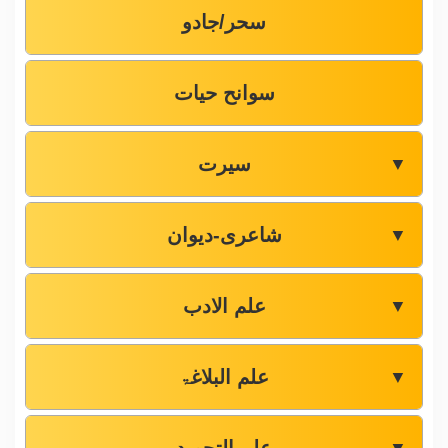
سحر/جادو
سوانح حیات
سیرت
▼
شاعری-دیوان
▼
علم الادب
▼
علم البلاغۃ
▼