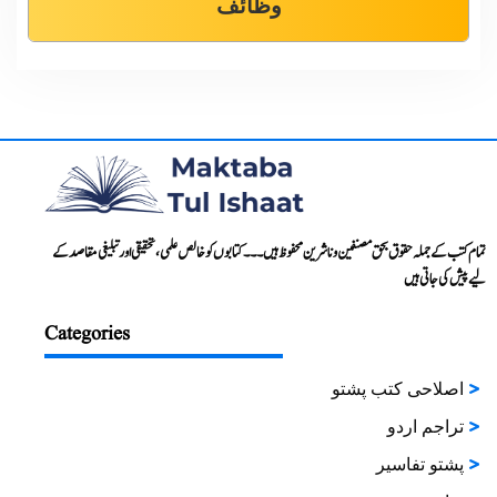
وظائف
تمام کتب کے جملہ حقوق بحق مصنفین و ناشرین محفوظ ہیں۔۔۔ کتابوں کو خالص علمی، تحقیقی اور تبلیغی مقاصد کے
لیے پیش کی جاتی ہیں
Categories
اصلاحی کتب پشتو
تراجم اردو
پشتو تفاسیر