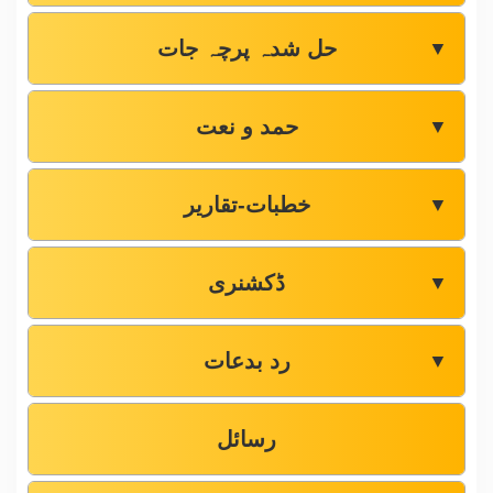
حل شدہ پرچہ جات
▼
حمد و نعت
▼
خطبات-تقاریر
▼
ڈکشنری
▼
رد بدعات
▼
رسائل