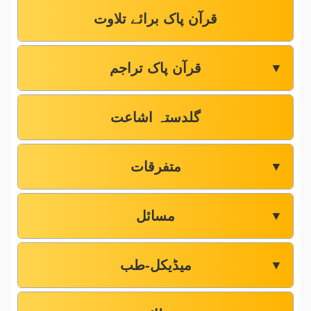
قرآن پاک برائے تلاوت
قرآن پاک تراجم
▼
گلدستہ اشاعت
متفرقات
▼
مسائل
▼
میڈیکل-طب
▼