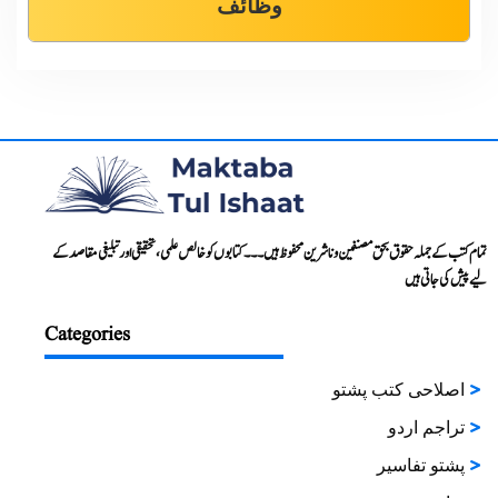
وظائف
تمام کتب کے جملہ حقوق بحق مصنفین و ناشرین محفوظ ہیں۔۔۔ کتابوں کو خالص علمی، تحقیقی اور تبلیغی مقاصد کے
لیے پیش کی جاتی ہیں
Categories
اصلاحی کتب پشتو
تراجم اردو
پشتو تفاسیر