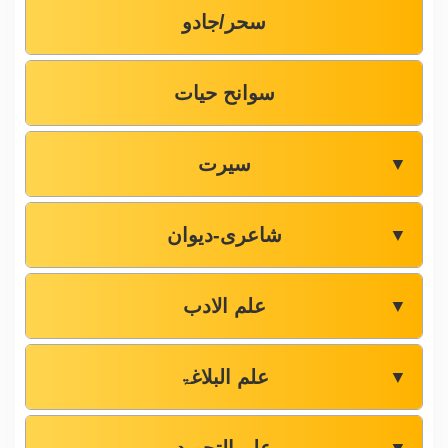
سحر/جادو
سوانح حیات
سیرت
▼
شاعری-دیوان
▼
علم الادب
▼
علم البلاغۃ
▼