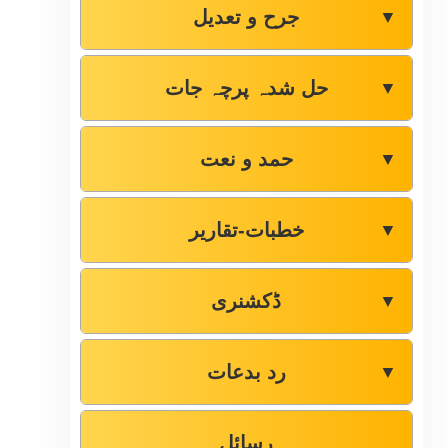
جرح و تعدیل
▼
حل شدہ پرچہ جات
▼
حمد و نعت
▼
خطبات-تقاریر
▼
ڈکشنری
▼
رد بدعات
▼
رسائل