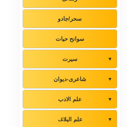
سحر/جادو
سوانح حیات
سیرت
▼
شاعری-دیوان
▼
علم الادب
▼
علم البلاغۃ
▼