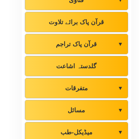
فتاوٰی
▼
قرآن پاک برائے تلاوت
قرآن پاک تراجم
▼
گلدستہ اشاعت
متفرقات
▼
مسائل
▼
میڈیکل-طب
▼