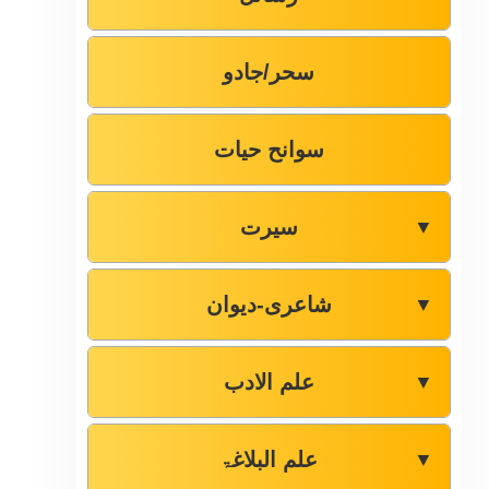
سحر/جادو
سوانح حیات
سیرت
▼
شاعری-دیوان
▼
علم الادب
▼
علم البلاغۃ
▼