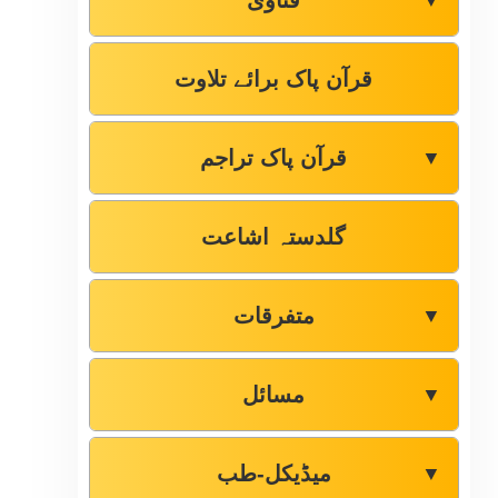
فتاوٰی
▼
قرآن پاک برائے تلاوت
قرآن پاک تراجم
▼
گلدستہ اشاعت
متفرقات
▼
مسائل
▼
میڈیکل-طب
▼