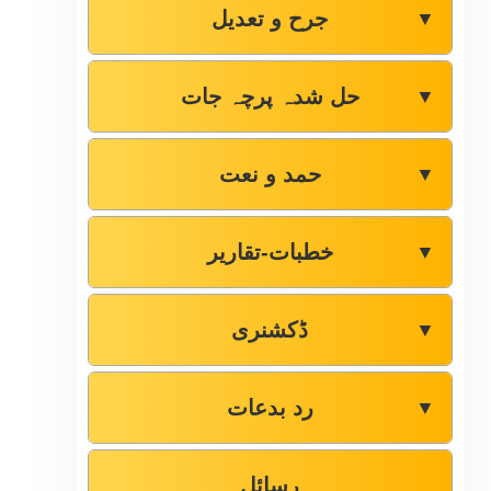
جرح و تعدیل
▼
حل شدہ پرچہ جات
▼
حمد و نعت
▼
خطبات-تقاریر
▼
ڈکشنری
▼
رد بدعات
▼
رسائل