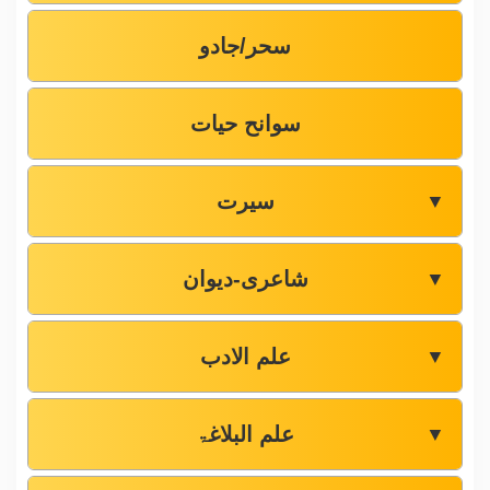
سحر/جادو
سوانح حیات
سیرت
▼
شاعری-دیوان
▼
علم الادب
▼
علم البلاغۃ
▼