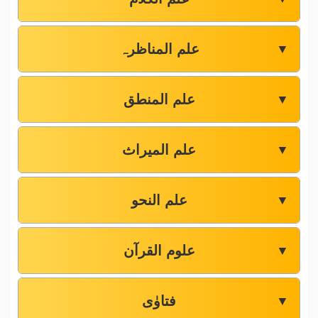
علم المناظرہ
▼
علم المنطق
▼
علم المیراث
▼
علم النحو
▼
علوم القرآن
▼
فتاوٰی
▼