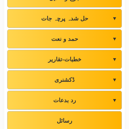
حل شدہ پرچہ جات
▼
حمد و نعت
▼
خطبات-تقاریر
▼
ڈکشنری
▼
رد بدعات
▼
رسائل