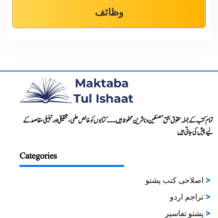
وظائف
تمام کتب کے جملہ حقوق بحق مصنفین و ناشرین محفوظ ہیں۔۔۔ کتابوں کو خالص علمی، تحقیقی اور تبلیغی مقاصد کے
لیے پیش کی جاتی ہیں
Categories
اصلاحی کتب پشتو
تراجم اردو
پشتو تفاسیر