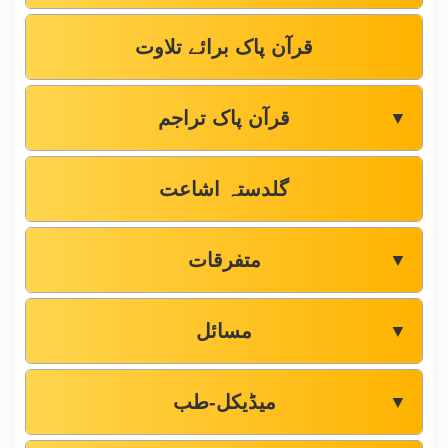
قرآن پاک برائے تلاوت
قرآن پاک تراجم
▼
گلدستہ اشاعت
متفرقات
▼
مسائل
▼
میڈیکل-طب
▼