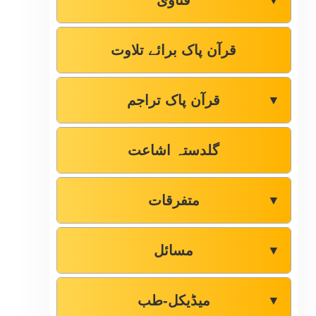
فتاوٰی
▼
قرآن پاک برائے تلاوت
قرآن پاک تراجم
▼
گلدستہ اشاعت
متفرقات
▼
مسائل
▼
میڈیکل-طب
▼