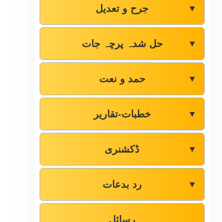
جرح و تعدیل
▼
حل شدہ پرچہ جات
▼
حمد و نعت
▼
خطبات-تقاریر
▼
ڈکشنری
▼
رد بدعات
▼
رسائل