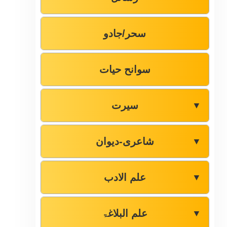
سحر/جادو
سوانح حیات
سیرت
▼
شاعری-دیوان
▼
علم الادب
▼
علم البلاغۃ
▼