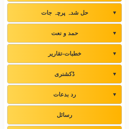
حل شدہ پرچہ جات
▼
حمد و نعت
▼
خطبات-تقاریر
▼
ڈکشنری
▼
رد بدعات
▼
رسائل