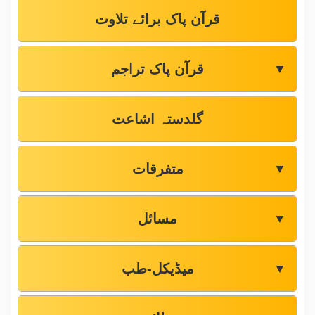
قرآن پاک برائے تلاوت
قرآن پاک تراجم
▼
گلدستہ اشاعت
متفرقات
▼
مسائل
▼
میڈیکل-طب
▼