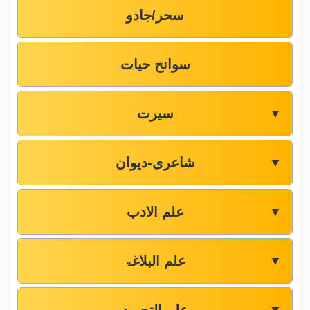
سحر/جادو
سوانح حیات
سیرت
▼
شاعری-دیوان
▼
علم الادب
▼
علم البلاغۃ
▼