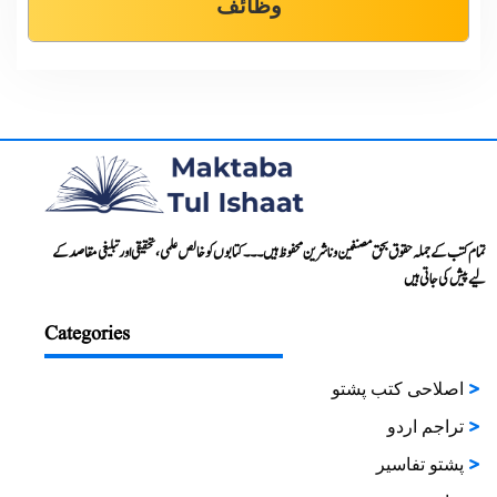
وظائف
تمام کتب کے جملہ حقوق بحق مصنفین و ناشرین محفوظ ہیں۔۔۔ کتابوں کو خالص علمی، تحقیقی اور تبلیغی مقاصد کے
لیے پیش کی جاتی ہیں
Categories
اصلاحی کتب پشتو
تراجم اردو
پشتو تفاسیر