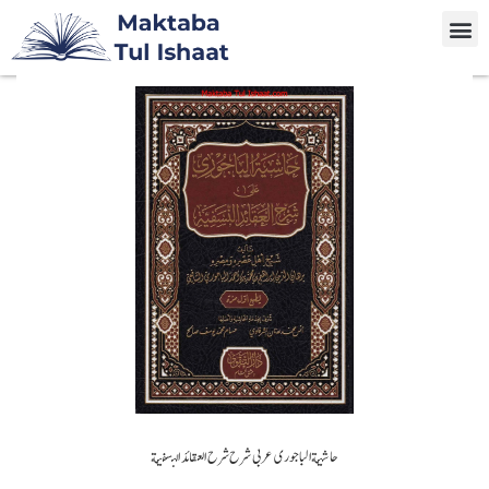
حاشیة الباجوری عربی شرح شرح العقائد النسفية