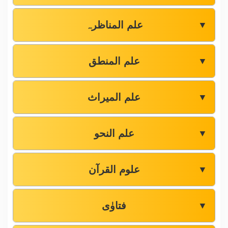
علم المناظرہ
▼
علم المنطق
▼
علم المیراث
▼
علم النحو
▼
علوم القرآن
▼
فتاوٰی
▼