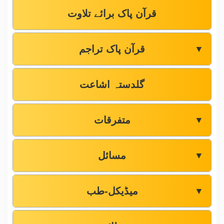
قرآن پاک برائے تلاوت
قرآن پاک تراجم
▼
گلدستہ اشاعت
متفرقات
▼
مسائل
▼
میڈیکل-طب
▼