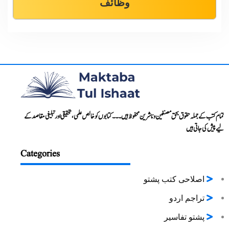
وظائف
تمام کتب کے جملہ حقوق بحق مصنفین و ناشرین محفوظ ہیں۔۔۔ کتابوں کو خالص علمی، تحقیقی اور تبلیغی مقاصد کے
لیے پیش کی جاتی ہیں
Categories
اصلاحی کتب پشتو
تراجم اردو
پشتو تفاسیر