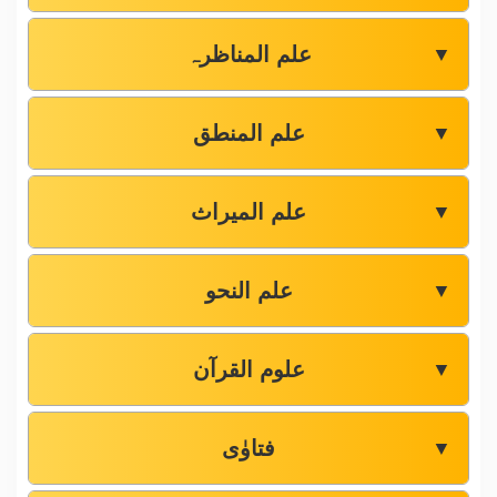
علم المناظرہ
▼
علم المنطق
▼
علم المیراث
▼
علم النحو
▼
علوم القرآن
▼
فتاوٰی
▼