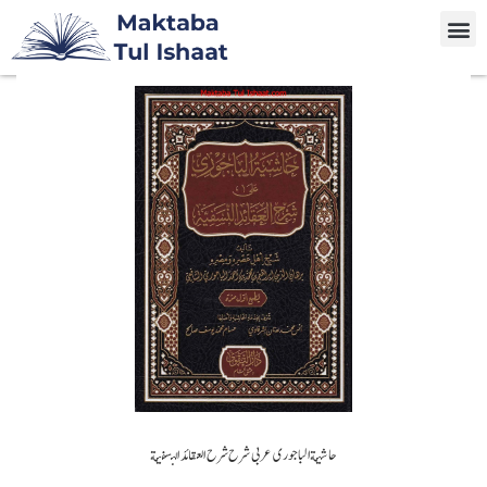
حاشیة الباجوری عربی شرح شرح العقائد النسفية