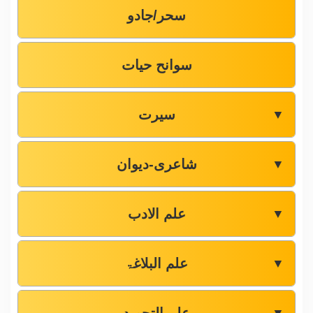
سحر/جادو
سوانح حیات
سیرت
▼
شاعری-دیوان
▼
علم الادب
▼
علم البلاغۃ
▼