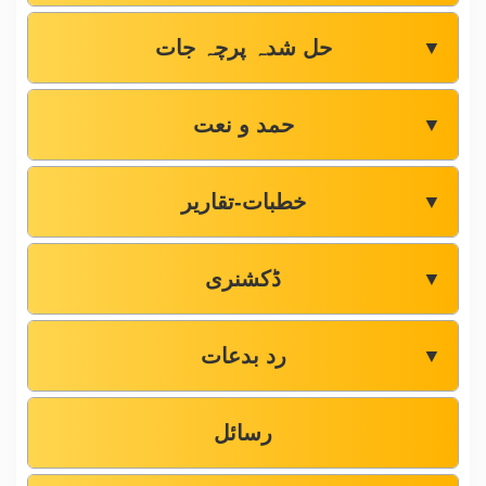
حل شدہ پرچہ جات
▼
حمد و نعت
▼
خطبات-تقاریر
▼
ڈکشنری
▼
رد بدعات
▼
رسائل