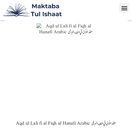
Aqd ul Lali fi al Fiqh al Hanafi Arabic عقد اللاٰلی في الفقه الحنفی