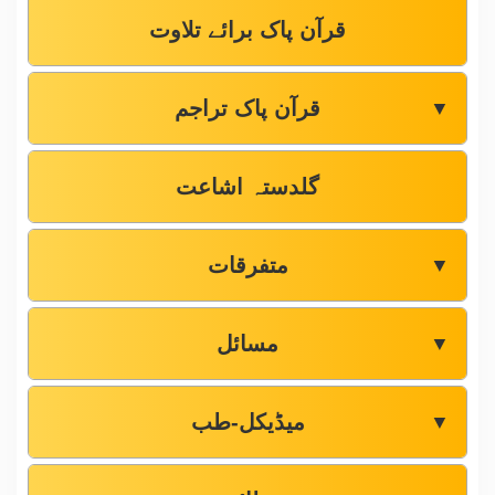
قرآن پاک برائے تلاوت
قرآن پاک تراجم
▼
گلدستہ اشاعت
متفرقات
▼
مسائل
▼
میڈیکل-طب
▼