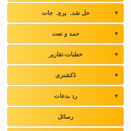
حل شدہ پرچہ جات
▼
حمد و نعت
▼
خطبات-تقاریر
▼
ڈکشنری
▼
رد بدعات
▼
رسائل