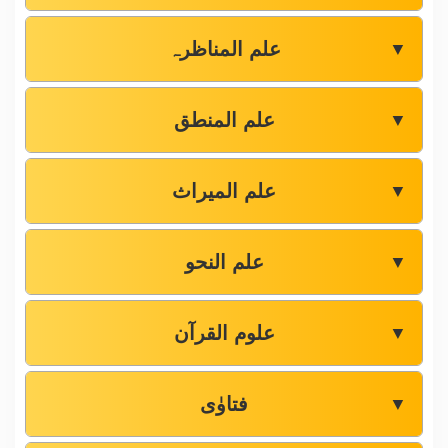
علم المناظرہ
▼
علم المنطق
▼
علم المیراث
▼
علم النحو
▼
علوم القرآن
▼
فتاوٰی
▼