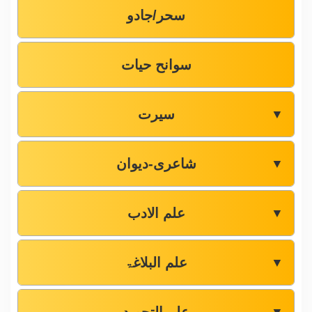
سحر/جادو
سوانح حیات
سیرت
▼
شاعری-دیوان
▼
علم الادب
▼
علم البلاغۃ
▼