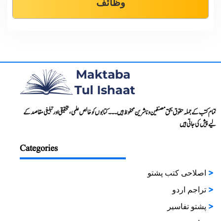
وظائف
تمام کتب کے جملہ حقوق بحق مصنفین و ناشرین محفوظ ہیں۔۔۔ کتابوں کو خالص علمی، تحقیقی اور تبلیغی مقاصد کے
لیے پیش کی جاتی ہیں
Categories
اصلاحی کتب پشتو
تراجم اردو
پشتو تفاسیر