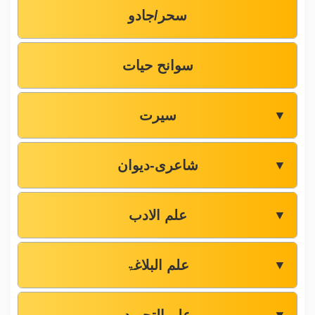
سحر/جادو
سوانح حیات
سیرت
▼
شاعری-دیوان
▼
علم الادب
▼
علم البلاغۃ
▼