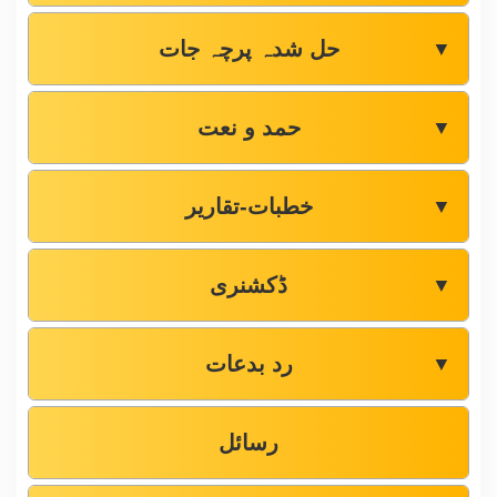
حل شدہ پرچہ جات
▼
حمد و نعت
▼
خطبات-تقاریر
▼
ڈکشنری
▼
رد بدعات
▼
رسائل