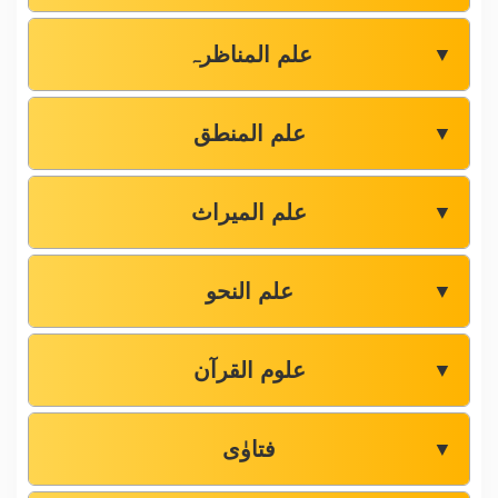
علم المناظرہ
▼
علم المنطق
▼
علم المیراث
▼
علم النحو
▼
علوم القرآن
▼
فتاوٰی
▼