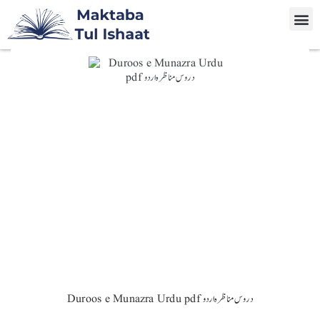
Duroos e Munazra Urdu pdf دروس مناظرہ اردو