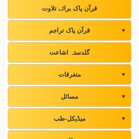
قرآن پاک برائے تلاوت
قرآن پاک تراجم
▼
گلدستہ اشاعت
متفرقات
▼
مسائل
▼
میڈیکل-طب
▼