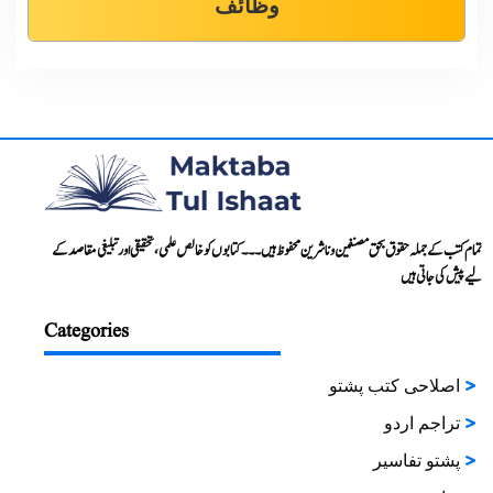
وظائف
تمام کتب کے جملہ حقوق بحق مصنفین و ناشرین محفوظ ہیں۔۔۔ کتابوں کو خالص علمی، تحقیقی اور تبلیغی مقاصد کے
لیے پیش کی جاتی ہیں
Categories
اصلاحی کتب پشتو
تراجم اردو
پشتو تفاسیر